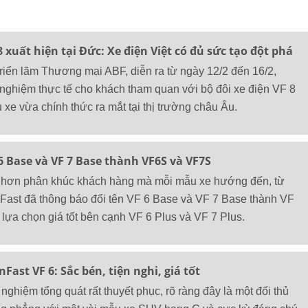
8 xuất hiện tại Đức: Xe điện Việt có đủ sức tạo đột phá
Triển lãm Thương mại ABF, diễn ra từ ngày 12/2 đến 16/2,
 nghiệm thực tế cho khách tham quan với bộ đôi xe điện VF 8
xe vừa chính thức ra mắt tại thị trường châu Âu.
 6 Base và VF 7 Base thành VF6S và VF7S
g hơn phân khúc khách hàng mà mỗi mẫu xe hướng đến, từ
Fast đã thông báo đổi tên VF 6 Base và VF 7 Base thành VF
lựa chọn giá tốt bên cạnh VF 6 Plus và VF 7 Plus.
ast VF 6: Sắc bén, tiện nghi, giá tốt
 nghiệm tổng quát rất thuyết phục, rõ ràng đây là một đối thủ