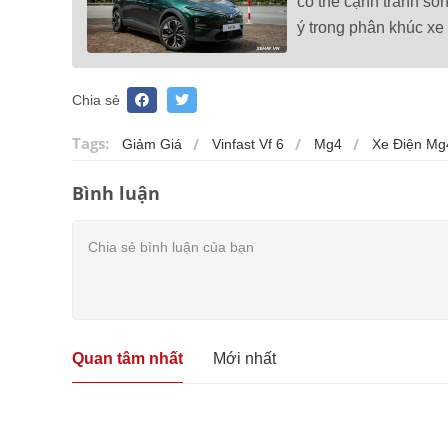
có thể cạnh tranh s
ý trong phân khúc x
Chia sẻ
Tags:
Giảm Giá
Vinfast Vf 6
Mg4
Xe Điện Mg
Bình luận
Quan tâm nhất
Mới nhất