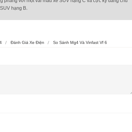
òng phẳng với một vài mẫu xe SUV hạng C và cực kỳ đáng chú
e SUV hạng B.
4
Đánh Giá Xe Điện
So Sánh Mg4 Và Vinfast Vf 6