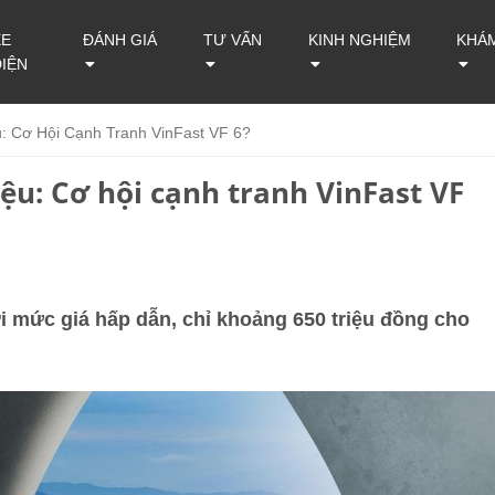
XE
ĐÁNH GIÁ
TƯ VẤN
KINH NGHIỆM
KHÁ
ĐIỆN
: Cơ Hội Cạnh Tranh VinFast VF 6?
ệu: Cơ hội cạnh tranh VinFast VF
i mức giá hấp dẫn, chỉ khoảng 650 triệu đồng cho