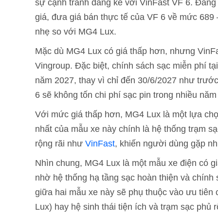
sự cạnh tranh đáng kể với VinFast VF 6. Đáng
giá, đưa giá bán thực tế của VF 6 về mức 689 
nhẹ so với MG4 Lux.
Mặc dù MG4 Lux có giá thấp hơn, nhưng VinFast
Vingroup. Đặc biệt, chính sách sạc miễn phí tạ
năm 2027, thay vì chỉ đến 30/6/2027 như trướ
6 sẽ không tốn chi phí sạc pin trong nhiều năm 
Với mức giá thấp hơn, MG4 Lux là một lựa chọn
nhất của mẫu xe này chính là hệ thống trạm s
rộng rãi như
VinFast
, khiến người dùng gặp nh
Nhìn chung, MG4 Lux là một mẫu xe điện có gi
nhờ hệ thống hạ tầng sạc hoàn thiện và chính 
giữa hai mẫu xe này sẽ phụ thuộc vào ưu tiên
Lux) hay hệ sinh thái tiện ích và trạm sạc phủ 