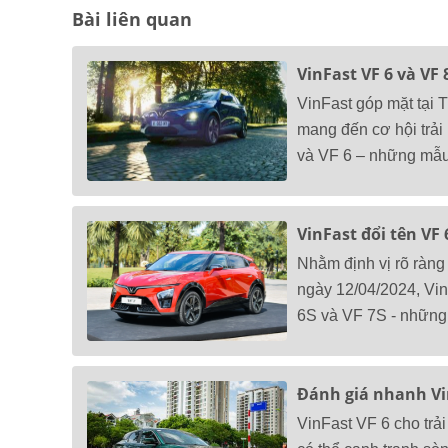
Bài liên quan
VinFast VF 6 và VF 
VinFast góp mặt tại 
mang đến cơ hội trải
và VF 6 – những mẫu 
VinFast đổi tên VF
Nhằm định vị rõ ràn
ngày 12/04/2024, Vin
6S và VF 7S - những 
Đánh giá nhanh VinF
VinFast VF 6 cho trải