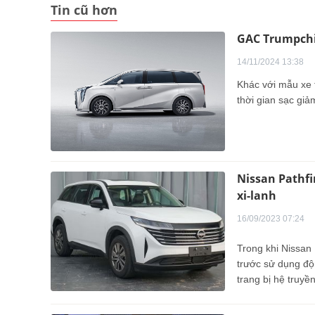
Tin cũ hơn
GAC Trumpchi 
14/11/2024 13:38
Khác với mẫu xe t
thời gian sạc giả
Nissan Pathfi
xi-lanh
16/09/2023 07:24
Trong khi Nissan
trước sử dụng độ
trang bị hệ truyề