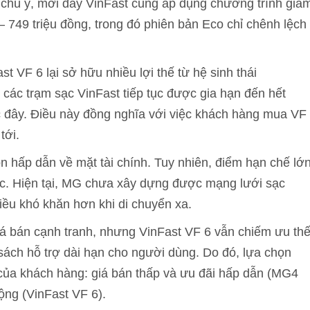
 chú ý, mới đây VinFast cũng áp dụng chương trình giả
– 749 triệu đồng, trong đó phiên bản Eco chỉ chênh lệch
 VF 6 lại sở hữu nhiều lợi thế từ hệ sinh thái
i các trạm sạc VinFast tiếp tục được gia hạn đến hết
c đây. Điều này đồng nghĩa với việc khách hàng mua VF
tới.
 hấp dẫn về mặt tài chính. Tuy nhiên, điểm hạn chế lớ
ạc. Hiện tại, MG chưa xây dựng được mạng lưới sạc
iều khó khăn hơn khi di chuyển xa.
á bán cạnh tranh, nhưng VinFast VF 6 vẫn chiếm ưu th
sách hỗ trợ dài hạn cho người dùng. Do đó, lựa chọn
 của khách hàng: giá bán thấp và ưu đãi hấp dẫn (MG4
rộng (VinFast VF 6).