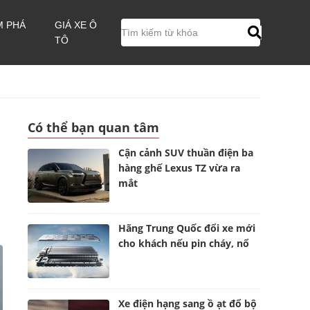
M PHÁ
GIÁ XE Ô
TÔ
Có thể bạn quan tâm
Cận cảnh SUV thuần điện ba
hàng ghế Lexus TZ vừa ra
mắt
Hãng Trung Quốc đổi xe mới
cho khách nếu pin cháy, nổ
Xe điện hạng sang ồ ạt đổ bộ