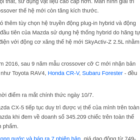
i thất, sử dụng vật liệu cao cấp hơn. Màn hình giải trí
sover thế hệ mới còn tăng kích thước.
 thêm tùy chọn hệ truyền động plug-in hybrid và động
 đầu tiên của Mazda sử dụng hệ thống hybrid do hãng t
 điện với động cơ xăng thế hệ mới SkyActiv-Z 2.5L nhằm
năm 2016, sau 9 năm mẫu crossover cỡ C mới nhận bản
ủ như Toyota RAV4,
Honda CR-V
,
Subaru Forester
- đều
ời điểm ra mắt chính thức ngày 10/7.
a CX-5 tiếp tục duy trì được vị thế của mình trên toàn
azda khi đem về doanh số 345.209 chiếc trên toàn thế
n phẩm.
rong nước và bán ra 7 phiên bản
, giá dao động từ 749-