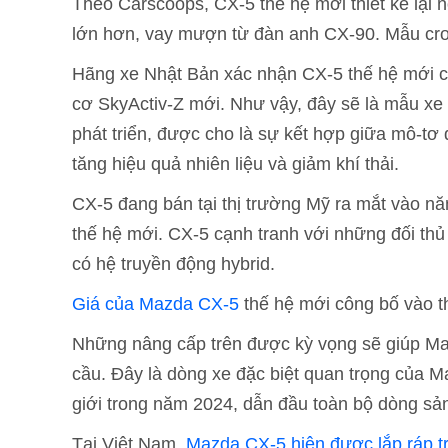
Theo Carscoops, CX-5 thế hệ mới thiết kế lại nộ
lớn hơn, vay mượn từ đàn anh CX-90. Mẫu cros
Hãng xe Nhật Bản xác nhận CX-5 thế hệ mới có
cơ SkyActiv-Z mới. Như vậy, đây sẽ là mẫu xe
phát triển, được cho là sự kết hợp giữa mô-tơ
tăng hiệu quả nhiên liệu và giảm khí thải.
CX-5 đang bán tại thị trường Mỹ ra mắt vào 
thế hệ mới. CX-5 cạnh tranh với những đối th
có hệ truyền động hybrid.
Giá của Mazda CX-5
thế hệ mới công bố vào th
Những nâng cấp trên được kỳ vọng sẽ giúp Mazd
cầu. Đây là dòng xe đặc biệt quan trọng của M
giới trong năm 2024, dẫn đầu toàn bộ dòng sả
Tại Việt Nam,
Mazda CX-5 hiện được lắp ráp t