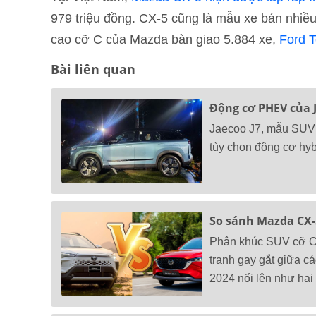
979 triệu đồng. CX-5 cũng là mẫu xe bán nhi
cao cỡ C của Mazda bàn giao 5.884 xe,
Ford T
Bài liên quan
Động cơ PHEV của J
Jaecoo J7, mẫu SUV 
tùy chọn động cơ hyb
So sánh Mazda CX-5
Phân khúc SUV cỡ C 
tranh gay gắt giữa c
2024 nổi lên như hai đ