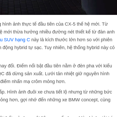
hình ảnh thực tế đầu tiên của CX-5 thế hệ mới. Từ
hệ mới thừa hưởng nhiều đường nét thiết kế từ đàn anh
u SUV hạng C
này là kích thước lớn hơn so với phiên
n động hybrid tự sạc. Tuy nhiên, hệ thống hybrid này có
hay đổi. Điểm nổi bật đầu tiên nằm ở đèn pha với kiểu
QC đã dừng sản xuất. Lưới tản nhiệt giữ nguyên hình
à điểm nhấn mạ crôm mỏng hơn.
p. Hình ảnh đuôi xe chưa tiết lộ nhưng từ những bức
mỏng hơn, gợi nhớ đến những xe BMW concept, cùng