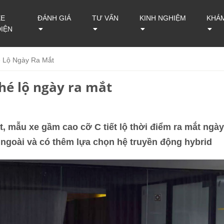
XE
ĐÁNH GIÁ
TƯ VẤN
KINH NGHIỆM
KHÁ
ĐIỆN
 Lộ Ngày Ra Mắt
hé lộ ngày ra mắt
t, mẫu xe gầm cao cỡ C tiết lộ thời điểm ra mắt ngày
ra ngoài và có thêm lựa chọn hệ truyền động hybrid