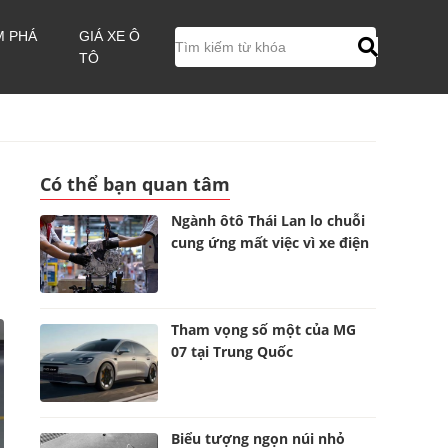
M PHÁ
GIÁ XE Ô
TÔ
Có thể bạn quan tâm
Ngành ôtô Thái Lan lo chuỗi
cung ứng mất việc vì xe điện
Tham vọng số một của MG
07 tại Trung Quốc
Biểu tượng ngọn núi nhỏ