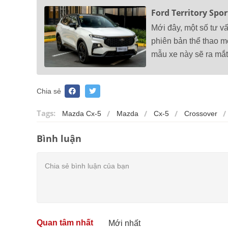
Ford Territory Spo
Mới đây, một số tư v
phiên bản thể thao mớ
mẫu xe này sẽ ra mắt 
Chia sẻ
Tags:
Mazda Cx-5
Mazda
Cx-5
Crossover
Bình luận
Quan tâm nhất
Mới nhất