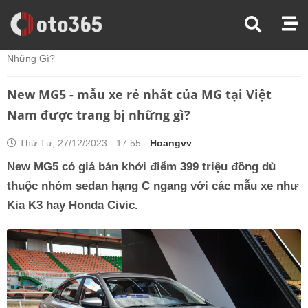
Trang Chủ
Tin Xe
New MG5 - Mẫu Xe Rẻ Nhất Của MG Tại Việt Nam Được Trang Bị
Những Gì?
New MG5 - mẫu xe rẻ nhất của MG tại Việt
Nam được trang bị những gì?
Thứ Tư, 27/12/2023 - 17:55 -
Hoangvv
New MG5 có giá bán khởi điểm 399 triệu đồng dù
thuộc nhóm sedan hạng C ngang với các mẫu xe như
Kia K3 hay Honda Civic.