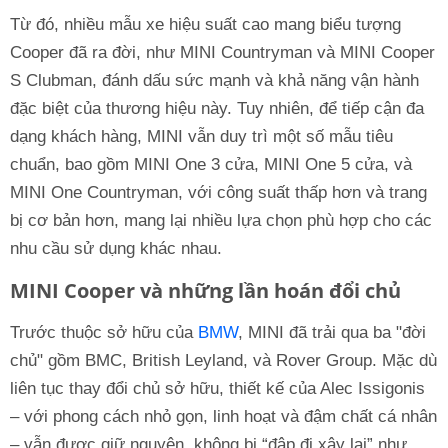
Từ đó, nhiều mẫu xe hiệu suất cao mang biểu tượng
Cooper đã ra đời, như MINI Countryman và MINI Cooper
S Clubman, đánh dấu sức mạnh và khả năng vận hành
đặc biệt của thương hiệu này. Tuy nhiên, để tiếp cận đa
dạng khách hàng, MINI vẫn duy trì một số mẫu tiêu
chuẩn, bao gồm MINI One 3 cửa, MINI One 5 cửa, và
MINI One Countryman, với công suất thấp hơn và trang
bị cơ bản hơn, mang lại nhiều lựa chọn phù hợp cho các
nhu cầu sử dụng khác nhau.
MINI Cooper và những lần hoán đổi chủ
Trước thuộc sở hữu của
BMW
, MINI đã trải qua ba "đời
chủ" gồm BMC, British Leyland, và Rover Group. Mặc dù
liên tục thay đổi chủ sở hữu, thiết kế của Alec Issigonis
– với phong cách nhỏ gọn, linh hoạt và đậm chất cá nhân
– vẫn được giữ nguyên, không bị “đập đi xây lại” như