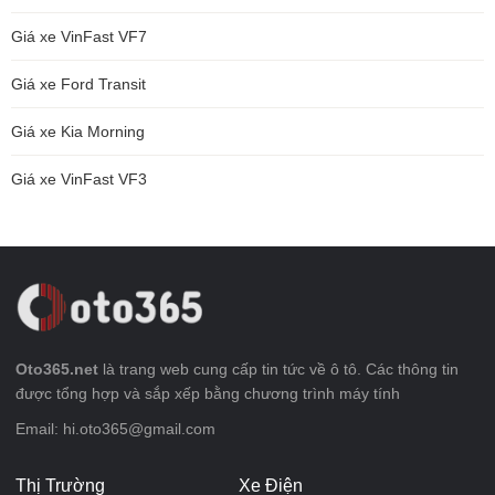
Giá xe VinFast VF7
Giá xe Ford Transit
Giá xe Kia Morning
Giá xe VinFast VF3
Oto365.net
là trang web cung cấp tin tức về ô tô. Các thông tin
được tổng hợp và sắp xếp bằng chương trình máy tính
Email: hi.oto365@gmail.com
Thị Trường
Xe Điện