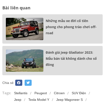
Bài liên quan
Những mẫu xe đời cổ tiên
phong cho phong trào chơi off-
road
Đánh giá Jeep Gladiator 2023:
Mẫu bán tải không dành cho số
đông
Chia sẻ
Tags:
Stellantis
Peugeot
Citroen
SUV Điện
Jeep
Tesla Model Y
Jeep Wagoneer S