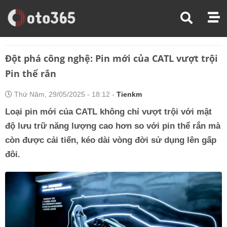
Trang Chủ
Kiến Thức Xe
Đột Phá Công Nghệ: Pin Mới Của CATL Vượt Trội Pin Thể Rắn
Đột phá công nghệ: Pin mới của CATL vượt trội
Pin thể rắn
Thứ Năm, 29/05/2025 - 18:12 -
Tienkm
Loại pin mới của CATL không chỉ vượt trội với mật
độ lưu trữ năng lượng cao hơn so với pin thể rắn mà
còn được cải tiến, kéo dài vòng đời sử dụng lên gấp
đôi.