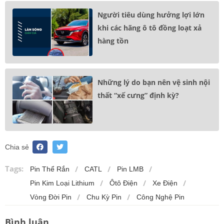
Người tiêu dùng hưởng lợi lớn
khi các hãng ô tô đồng loạt xả
hàng tồn
Những lý do bạn nên vệ sinh nội
thất “xế cưng” định kỳ?
Chia sẻ
Tags:
Pin Thể Rắn
CATL
Pin LMB
Pin Kim Loại Lithium
Ôtô Điện
Xe Điện
Vòng Đời Pin
Chu Kỳ Pin
Công Nghệ Pin
Bình luận