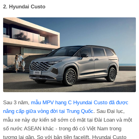
2. Hyundai Custo
Sau 3 năm,
mẫu MPV hạng C Hyundai Custo đã được
nâng cấp giữa vòng đời tại Trung Quốc
. Sau Đại lục,
mẫu xe này dự kiến sẽ sớm có mặt tại Đài Loan và một
số nước ASEAN khác - trong đó có Việt Nam trong
tương lai gần. So với bản tiền facelift, Hyundai Custo