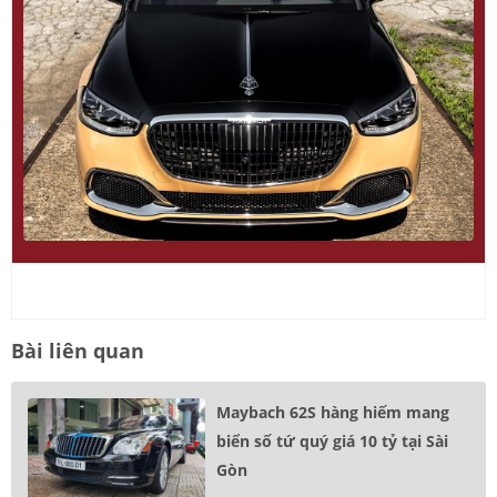
Bài liên quan
Maybach 62S hàng hiếm mang
biển số tứ quý giá 10 tỷ tại Sài
Gòn