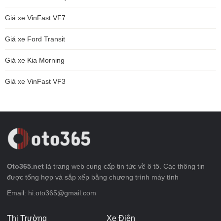
Giá xe VinFast VF7
Giá xe Ford Transit
Giá xe Kia Morning
Giá xe VinFast VF3
Oto365.net
là trang web cung cấp tin tức về ô tô. Các thông tin
được tổng hợp và sắp xếp bằng chương trình máy tính
Email: hi.oto365@gmail.com
Thị Trường
Xe Điện