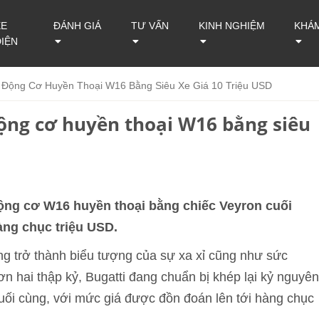
XE
ĐÁNH GIÁ
TƯ VẤN
KINH NGHIỆM
KHÁ
ĐIỆN
n Động Cơ Huyền Thoại W16 Bằng Siêu Xe Giá 10 Triệu USD
động cơ huyền thoại W16 bằng siêu
động cơ W16 huyền thoại bằng chiếc Veyron cuối
àng chục triệu USD.
 trở thành biểu tượng của sự xa xỉ cũng như sức
n hai thập kỷ, Bugatti đang chuẩn bị khép lại kỷ nguyên
ối cùng, với mức giá được đồn đoán lên tới hàng chục