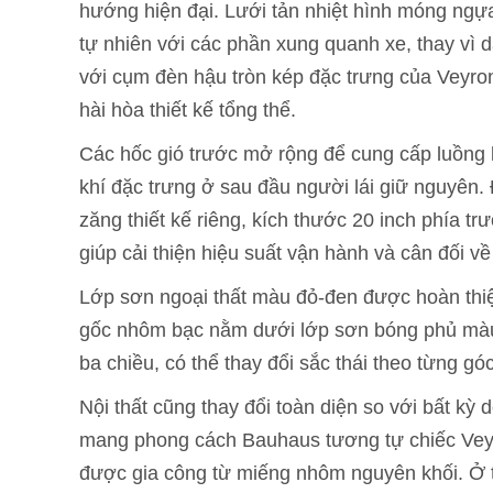
hướng hiện đại. Lưới tản nhiệt hình móng ngự
tự nhiên với các phần xung quanh xe, thay vì 
với cụm đèn hậu tròn kép đặc trưng của Veyro
hài hòa thiết kế tổng thể.
Các hốc gió trước mở rộng để cung cấp luồng 
khí đặc trưng ở sau đầu người lái giữ nguyên. 
zăng thiết kế riêng, kích thước 20 inch phía tr
giúp cải thiện hiệu suất vận hành và cân đối v
Lớp sơn ngoại thất màu đỏ-đen được hoàn thi
gốc nhôm bạc nằm dưới lớp sơn bóng phủ màu đ
ba chiều, có thể thay đổi sắc thái theo từng gó
Nội thất cũng thay đổi toàn diện so với bất k
mang phong cách Bauhaus tương tự chiếc Veyr
được gia công từ miếng nhôm nguyên khối. Ở t