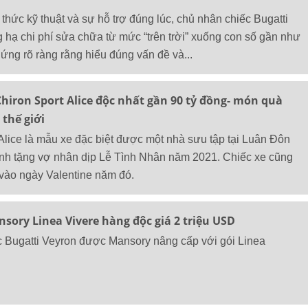
 thức kỹ thuật và sự hỗ trợ đúng lúc, chủ nhân chiếc Bugatti
 hạ chi phí sửa chữa từ mức “trên trời” xuống con số gần như
ng rõ ràng rằng hiểu đúng vấn đề và...
hiron Sport Alice độc nhất gần 90 tỷ đồng- món quà
 thế giới
 Alice là mẫu xe đặc biệt được một nhà sưu tập tại Luân Đôn
ành tặng vợ nhân dịp Lễ Tình Nhân năm 2021. Chiếc xe cũng
vào ngày Valentine năm đó.
sory Linea Vivere hàng độc giá 2 triệu USD
ếc Bugatti Veyron được Mansory nâng cấp với gói Linea