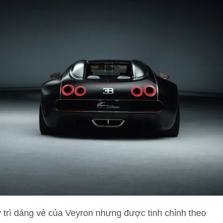
trì dáng vẻ của Veyron nhưng được tinh chỉnh theo