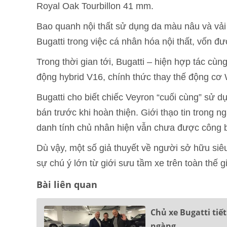
Royal Oak Tourbillon 41 mm.
Bao quanh nội thất sử dụng da màu nâu và vải 
Bugatti trong việc cá nhân hóa nội thất, vốn đượ
Trong thời gian tới, Bugatti – hiện hợp tác cùn
động hybrid V16, chính thức thay thế động cơ
Bugatti cho biết chiếc Veyron “cuối cùng” sử 
bán trước khi hoàn thiện. Giới thạo tin trong
danh tính chủ nhân hiện vẫn chưa được công 
Dù vậy, một số giả thuyết về người sở hữu siê
sự chú ý lớn từ giới sưu tầm xe trên toàn thế gi
Bài liên quan
Chủ xe Bugatti tiế
ngàng