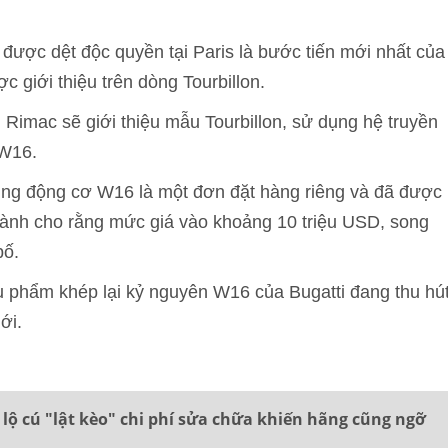
được dệt độc quyền tại Paris là bước tiến mới nhất của
c giới thiệu trên dòng Tourbillon.
g Rimac sẽ giới thiệu mẫu Tourbillon, sử dụng hệ truyền
 W16.
dụng động cơ W16 là một đơn đặt hàng riêng và đã được
 ngành cho rằng mức giá vào khoảng 10 triệu USD, song
bố.
u phẩm khép lại kỷ nguyên W16 của Bugatti đang thu hú
ới.
t lộ cú "lật kèo" chi phí sửa chữa khiến hãng cũng ngỡ