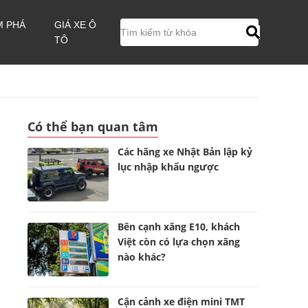
M PHÁ
GIÁ XE Ô
TÔ
Có thể bạn quan tâm
Các hãng xe Nhật Bản lập kỷ
lục nhập khẩu ngược
Bên cạnh xăng E10, khách
Việt còn có lựa chọn xăng
nào khác?
g
Cận cảnh xe điện mini TMT