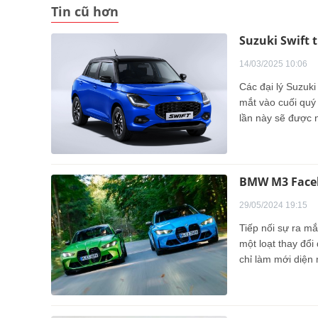
Tin cũ hơn
Suzuki Swift 
14/03/2025 10:06
Các đại lý Suzuki
mắt vào cuối quý
lần này sẽ được 
chất lượng và tra
BMW M3 Faceli
29/05/2024 19:15
Tiếp nối sự ra m
một loạt thay đổi
chỉ làm mới diện
mẫu xe trong phâ