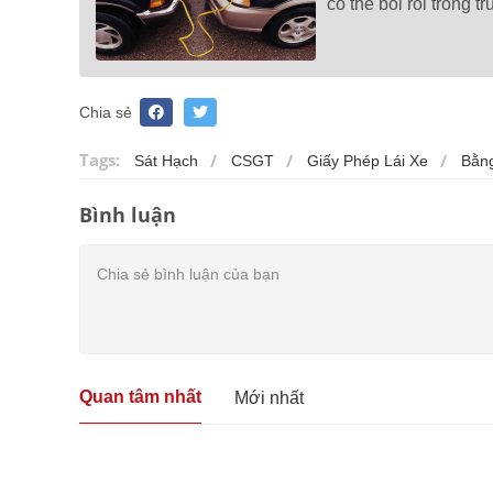
có thể bối rối trong 
Chia sẻ
Tags:
Sát Hạch
CSGT
Giấy Phép Lái Xe
Bằng
Bình luận
Quan tâm nhất
Mới nhất