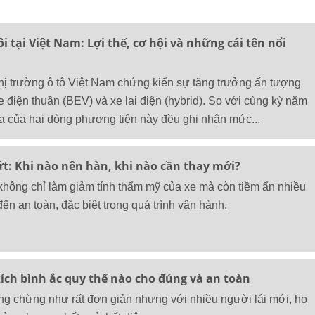
i tại Việt Nam: Lợi thế, cơ hội và những cái tên nổi
 thị trường ô tô Việt Nam chứng kiến sự tăng trưởng ấn tượng
 điện thuần (BEV) và xe lai điện (hybrid). So với cùng kỳ năm
a của hai dòng phương tiện này đều ghi nhận mức...
ứt: Khi nào nên hàn, khi nào cần thay mới?
 không chỉ làm giảm tính thẩm mỹ của xe mà còn tiềm ẩn nhiều
n an toàn, đặc biệt trong quá trình vận hành.
 kích bình ắc quy thế nào cho đúng và an toàn
ng chừng như rất đơn giản nhưng với nhiều người lái mới, họ