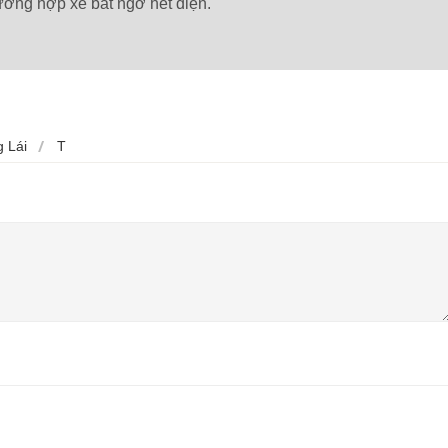
trường hợp xe bất ngờ hết điện.
 Lái
T