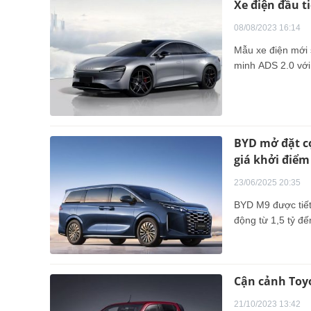
Xe điện đầu t
08/08/2023 16:14
Mẫu xe điện mới
minh ADS 2.0 với
BYD mở đặt cọ
giá khởi điểm
23/06/2025 20:35
BYD M9 được tiết
động từ 1,5 tỷ đế
Cận cảnh Toyo
21/10/2023 13:42