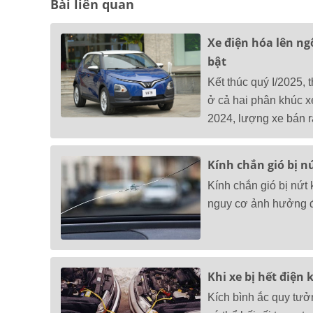
Bài liên quan
Xe điện hóa lên ngô
bật
Kết thúc quý I/2025,
ở cả hai phân khúc xe
2024, lượng xe bán r
Kính chắn gió bị n
Kính chắn gió bị nứt
nguy cơ ảnh hưởng đế
Khi xe bị hết điện
Kích bình ắc quy tưở