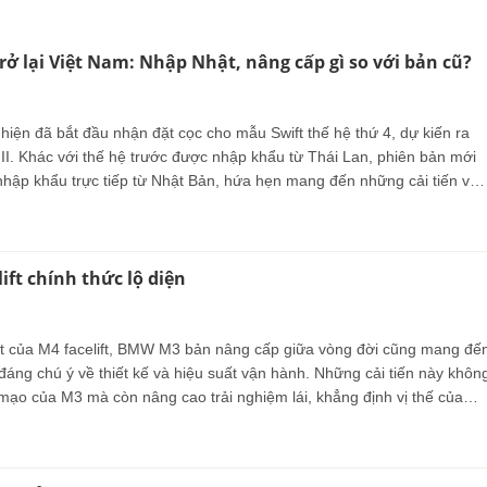
trở lại Việt Nam: Nhập Nhật, nâng cấp gì so với bản cũ?
 hiện đã bắt đầu nhận đặt cọc cho mẫu Swift thế hệ thứ 4, dự kiến ra
 II. Khác với thế hệ trước được nhập khẩu từ Thái Lan, phiên bản mới
nhập khẩu trực tiếp từ Nhật Bản, hứa hẹn mang đến những cải tiến về
ng bị.
ft chính thức lộ diện
ắt của M4 facelift, BMW M3 bản nâng cấp giữa vòng đời cũng mang đế
 đáng chú ý về thiết kế và hiệu suất vận hành. Những cải tiến này khôn
 mạo của M3 mà còn nâng cao trải nghiệm lái, khẳng định vị thế của
n khúc xe thể thao hạng sang.