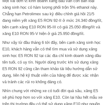
Một vài đơn vị kinh doanh xăng dầu vẫn còn bán loại
xăng sinh học có hàm lượng phối trộn 5% ethanol này.
Chẳng hạn Petrolimex sau kỳ điều chỉnh giá hồi 21/5
đang niêm yết xăng E5 RON 92-II ở mức 24.340 đồng/lít,
bên cạnh xăng E10 RON 95-III có giá 25.050 đồng/lít và
xăng E10 RON 95-V hiện ở giá 25.950 đồng/lít.
Như vậy từ đầu tháng 6 tới đây, bên cạnh xăng sinh học
E10, khách hàng vẫn có thể tìm mua và sử dụng xăng
sinh học E5 RON 92 tại các địa chỉ kinh doanh xăng dầu
tên tuổi, có uy tín. Người dùng trước khi sử dụng xăng
E5 RON 92 cũng cần tham khảo tài liệu hướng dẫn sử
dụng, liên hệ kỹ thuật viên của hãng để được xác nhận
và tránh các rủi ro không đáng có.
Nhìn chung với những xe có tuổi đời quá sâu, xăng E5
sẽ phù hợp hơn so với xăng E10. Còn lại hầu hết mẫu xe
trên thị trường đều có thể sử dụng xăng E10 như nguồn