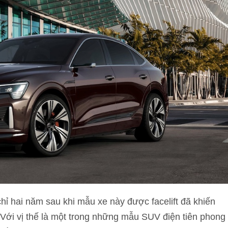
hỉ hai năm sau khi mẫu xe này được facelift đã khiến
. Với vị thế là một trong những mẫu SUV điện tiên phong