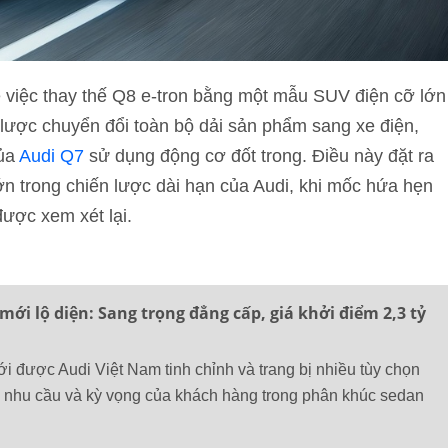
ề việc thay thế Q8 e-tron bằng một mẫu SUV điện cỡ lớn
 lược chuyển đổi toàn bộ dải sản phẩm sang xe điện,
của
Audi Q7
sử dụng động cơ đốt trong. Điều này đặt ra
ớn trong chiến lược dài hạn của Audi, khi mốc hứa hẹn
ược xem xét lại.
mới lộ diện: Sang trọng đẳng cấp, giá khởi điểm 2,3 tỷ
i được Audi Việt Nam tinh chỉnh và trang bị nhiều tùy chọn
i nhu cầu và kỳ vọng của khách hàng trong phân khúc sedan