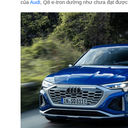
của
Audi
, Q8 e-tron dường như chưa đạt được