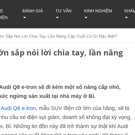
XE
ĐÁNH GIÁ
TƯ VẤN
KINH NGHIỆM
KHÁ
ĐIỆN
n Sắp Nói Lời Chia Tay, Lần Nâng Cấp Cuối Có Gì Đặc Biệt?
ớn sắp nói lời chia tay, lần nâng
udi Q8 e-tron sẽ đi kèm một số nâng cấp nhỏ,
hức ngừng sản xuất tại nhà máy ở Bỉ.
c
Audi Q8 e-tron
, mẫu SUV điện cỡ lớn của hãng, sẽ bị
hu cầu xe điện sụt giảm, doanh số không đạt kỳ vọng,
, Bỉ. Những tin đồn này đã trở thành sự thật khi Audi