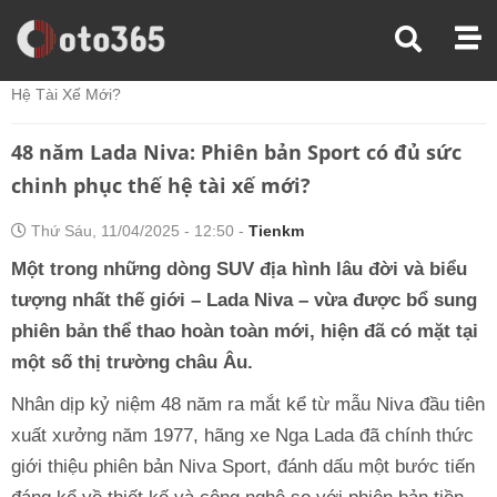
Trang Chủ
Tin Xe
48 Năm Lada Niva: Phiên Bản Sport Có Đủ Sức Chinh Phục Thế
Hệ Tài Xế Mới?
48 năm Lada Niva: Phiên bản Sport có đủ sức
chinh phục thế hệ tài xế mới?
Thứ Sáu, 11/04/2025 - 12:50 -
Tienkm
Một trong những dòng SUV địa hình lâu đời và biểu
tượng nhất thế giới – Lada Niva – vừa được bổ sung
phiên bản thể thao hoàn toàn mới, hiện đã có mặt tại
một số thị trường châu Âu.
Nhân dịp kỷ niệm 48 năm ra mắt kể từ mẫu Niva đầu tiên
xuất xưởng năm 1977, hãng xe Nga Lada đã chính thức
giới thiệu phiên bản Niva Sport, đánh dấu một bước tiến