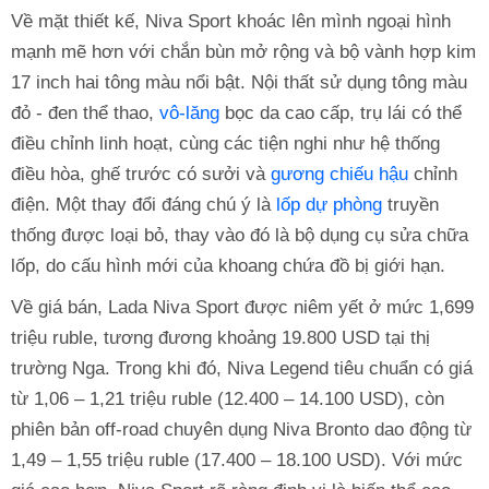
Về mặt thiết kế, Niva Sport khoác lên mình ngoại hình
mạnh mẽ hơn với chắn bùn mở rộng và bộ vành hợp kim
17 inch hai tông màu nổi bật. Nội thất sử dụng tông màu
đỏ - đen thể thao,
vô-lăng
bọc da cao cấp, trụ lái có thể
điều chỉnh linh hoạt, cùng các tiện nghi như hệ thống
điều hòa, ghế trước có sưởi và
gương chiếu hậu
chỉnh
điện. Một thay đổi đáng chú ý là
lốp dự phòng
truyền
thống được loại bỏ, thay vào đó là bộ dụng cụ sửa chữa
lốp, do cấu hình mới của khoang chứa đồ bị giới hạn.
Về giá bán, Lada Niva Sport được niêm yết ở mức 1,699
triệu ruble, tương đương khoảng 19.800 USD tại thị
trường Nga. Trong khi đó, Niva Legend tiêu chuẩn có giá
từ 1,06 – 1,21 triệu ruble (12.400 – 14.100 USD), còn
phiên bản off-road chuyên dụng Niva Bronto dao động từ
1,49 – 1,55 triệu ruble (17.400 – 18.100 USD). Với mức