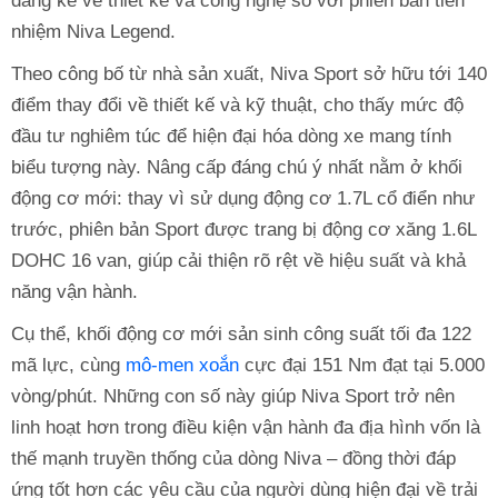
đáng kể về thiết kế và công nghệ so với phiên bản tiền
nhiệm Niva Legend.
Theo công bố từ nhà sản xuất, Niva Sport sở hữu tới 140
điểm thay đổi về thiết kế và kỹ thuật, cho thấy mức độ
đầu tư nghiêm túc để hiện đại hóa dòng xe mang tính
biểu tượng này. Nâng cấp đáng chú ý nhất nằm ở khối
động cơ mới: thay vì sử dụng động cơ 1.7L cổ điển như
trước, phiên bản Sport được trang bị động cơ xăng 1.6L
DOHC 16 van, giúp cải thiện rõ rệt về hiệu suất và khả
năng vận hành.
Cụ thể, khối động cơ mới sản sinh công suất tối đa 122
mã lực, cùng
mô-men xoắn
cực đại 151 Nm đạt tại 5.000
vòng/phút. Những con số này giúp Niva Sport trở nên
linh hoạt hơn trong điều kiện vận hành đa địa hình vốn là
thế mạnh truyền thống của dòng Niva – đồng thời đáp
ứng tốt hơn các yêu cầu của người dùng hiện đại về trải