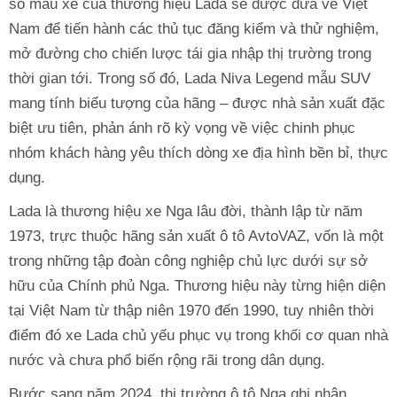
số mẫu xe của thương hiệu Lada sẽ được đưa về Việt
Nam để tiến hành các thủ tục đăng kiểm và thử nghiệm,
mở đường cho chiến lược tái gia nhập thị trường trong
thời gian tới. Trong số đó, Lada Niva Legend mẫu SUV
mang tính biểu tượng của hãng – được nhà sản xuất đặc
biệt ưu tiên, phản ánh rõ kỳ vọng về việc chinh phục
nhóm khách hàng yêu thích dòng xe địa hình bền bỉ, thực
dụng.
Lada là thương hiệu xe Nga lâu đời, thành lập từ năm
1973, trực thuộc hãng sản xuất ô tô AvtoVAZ, vốn là một
trong những tập đoàn công nghiệp chủ lực dưới sự sở
hữu của Chính phủ Nga. Thương hiệu này từng hiện diện
tại Việt Nam từ thập niên 1970 đến 1990, tuy nhiên thời
điểm đó xe Lada chủ yếu phục vụ trong khối cơ quan nhà
nước và chưa phổ biến rộng rãi trong dân dụng.
Bước sang năm 2024, thị trường ô tô Nga ghi nhận