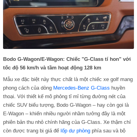
Bodo G-Wagon/E-Wagon: Chiếc "G-Class tí hon" với
tốc độ 56 km/h và tầm hoạt động 128 km
Mẫu xe đặc biệt này thực chất là một chiếc xe golf mang
phong cách của dòng
Mercedes-Benz G-Class
huyền
thoại. Với thiết kế mô phỏng tỉ mỉ từng đường nét của
chiếc SUV biểu tượng, Bodo G-Wagon – hay còn gọi là
E-Wagon – khiến nhiều người nhầm tưởng đây là một
phiên bản thu nhỏ chính hãng của G-Class. Xe thậm chí
còn được trang bị giá để
lốp dự phòng
phía sau và bộ