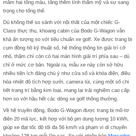
mâm hai tông màu, tăng thêm tính thẩm mỹ và sự sang
trọng cho tổng thể.
Dù không thể so sánh với nội thất của một chiếc G-
Class thực thụ, khoang cabin của Bodo G-Wagon vẫn
khá ấn tượng so với tiêu chuẩn xe golf. Xe được trang bị
cụm đồng hồ kỹ thuật số, hệ thống thông tin giải trí cỡ
nhỏ, thậm chí còn có hai màn hình giải trí phía sau – dù
chỉ ở mức cơ bản. Ngoài ra, mẫu xe này còn sở hữu
nhiều tiện ích đáng chú ý như cửa sổ và khóa điện, điều
hòa nhiệt độ tích hợp sưởi, camera lùi, cùng một số chi
tiết trang trí bằng kim loại, mang lại trải nghiệm cao cấp
hơn so với hầu hết các dòng xe golf thông thường.
Về hệ truyền động, Bodo G-Wagon được trang bị mô-tơ
điện 20 mã lực, kết hợp với bộ pin dung lượng 10 kWh,
giúp xe đạt tốc độ tối đa 56 km/h và phạm vi di chuyển
khoảng 128 km mỗi lần sạc. So với phiên bản
Mercedes-