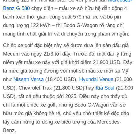
Benz G 580
chạy điện – mẫu xe sở hữu hệ dẫn động 4
bánh toàn thời gian, công suất 579 mã lực và bộ pin
dung lượng 122 kWh – thì Bodo G-Wagon rõ ràng chỉ
mang tính chất giải trí và di chuyển trong phạm vi ngắn.
Chiếc xe golf đặc biệt này sẽ được đưa lên sàn đấu giá
Mecum vào ngày 21/3 tới đây. Trước đó, một đại lý từng
niêm yết mẫu xe này với giá khởi điểm 21.900 USD. Đây
là mức giá tương đương với một số mẫu xe mới tại Mỹ
như
Nissan Versa
(18.400 USD),
Hyundai Venue
(21.600
USD), Chevrolet Trax (21.800 USD) hay
Kia Soul
(21.900
USD), tất cả đều thuộc đời 2025. Điều này cho thấy dù
chỉ là một chiếc xe golf, nhưng Bodo G-Wagon vẫn sở
hữu mức giá không hề rẻ, chủ yếu nhờ thiết kế độc đáo
lấy cảm hứng từ dòng xe biểu tượng của Mercedes-
Benz.