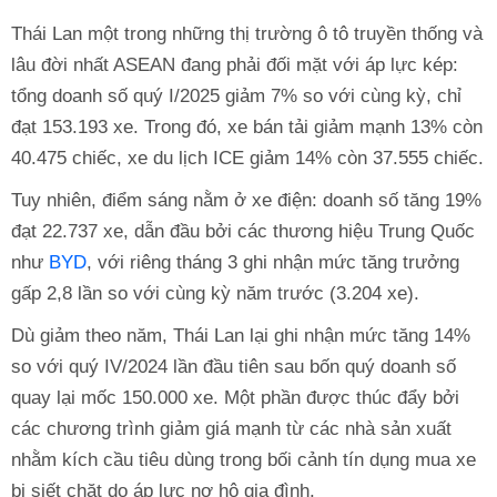
Thái Lan một trong những thị trường ô tô truyền thống và
lâu đời nhất ASEAN đang phải đối mặt với áp lực kép:
tổng doanh số quý I/2025 giảm 7% so với cùng kỳ, chỉ
đạt 153.193 xe. Trong đó, xe bán tải giảm mạnh 13% còn
40.475 chiếc, xe du lịch ICE giảm 14% còn 37.555 chiếc.
Tuy nhiên, điểm sáng nằm ở xe điện: doanh số tăng 19%
đạt 22.737 xe, dẫn đầu bởi các thương hiệu Trung Quốc
như
BYD
, với riêng tháng 3 ghi nhận mức tăng trưởng
gấp 2,8 lần so với cùng kỳ năm trước (3.204 xe).
Dù giảm theo năm, Thái Lan lại ghi nhận mức tăng 14%
so với quý IV/2024 lần đầu tiên sau bốn quý doanh số
quay lại mốc 150.000 xe. Một phần được thúc đẩy bởi
các chương trình giảm giá mạnh từ các nhà sản xuất
nhằm kích cầu tiêu dùng trong bối cảnh tín dụng mua xe
bị siết chặt do áp lực nợ hộ gia đình.