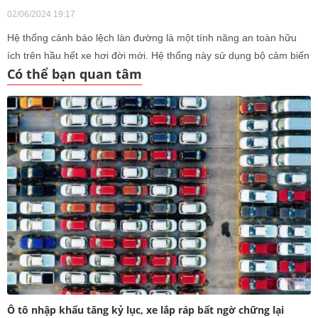
02/06/2024 19:17
Hệ thống cảnh báo lệch làn đường là một tính năng an toàn hữu
ích trên hầu hết xe hơi đời mới. Hệ thống này sử dụng bộ cảm biến
Có thể bạn quan tâm
và camera để phát hiện khi xe di chuyển ra khỏi làn đường mà
không có bất kỳ tín hiệu nào thông báo cho các phương tiện khác
về sự thay đổi hướng đi và cảnh báo tài xế.
Ô tô nhập khẩu tăng kỷ lục, xe lắp ráp bất ngờ chững lại