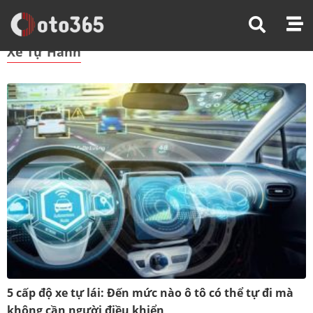
Trang Chủ
Xe Tự Hành
Xe Tự Hành
5 cấp độ xe tự lái: Đến mức nào ô tô có thể tự đi mà
không cần người điều khiển