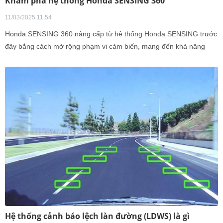
Khám phá hệ thống Honda SENSING 360
11/03/2025 11:54
Honda SENSING 360 nâng cấp từ hệ thống Honda SENSING trước
đây bằng cách mở rộng phạm vi cảm biến, mang đến khả năng
quan sát toàn diện 360 độ quanh xe. Nhờ hệ thống cảm biến đa
hướng, công nghệ này giúp loại bỏ các điểm mù, tăng cường khả
năng phát hiện chướng ngại vật, hỗ trợ người lái trong việc tránh
va chạm với phương tiện và người đi bộ, đồng thời giảm thiểu rủi ro
trên mọi cung đường.
Hệ thống cảnh báo lệch làn đường (LDWS) là gì