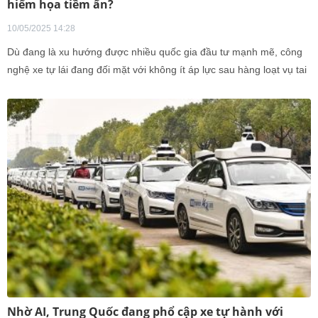
hiểm họa tiềm ẩn?
10/05/2025 14:28
Dù đang là xu hướng được nhiều quốc gia đầu tư mạnh mẽ, công
nghệ xe tự lái đang đối mặt với không ít áp lực sau hàng loạt vụ tai
nạn gây tranh cãi trong thời gian gần đây. Thực tế này buộc các cơ
quan quản lý tại nhiều nước phải siết chặt hơn các quy định giám
sát và thử nghiệm, nhằm đảm bảo an toàn trước khi đưa vào vận
hành rộng rãi.
Nhờ AI, Trung Quốc đang phổ cập xe tự hành với