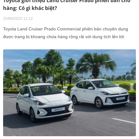
Toyota giới thiệu Land Cruiser Prado phiên bản chở
hàng: Có gì khác biệt?
25/06/2025 12:12
Toyota Land Cruiser Prado Commercial phiên bản chuyên dụng
được trang bị khoang chứa hàng rộng rãi với dung tích lên tới
2.000 lít, đi kèm khả năng kéo tải ấn tượng lên tới 3,5 tấn, đáp ứng
tốt nhu cầu vận chuyển hàng hóa và phục vụ công việc chuyên
biệt.