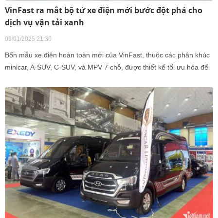
VinFast ra mắt bộ tứ xe điện mới bước đột phá cho
dịch vụ vận tải xanh
09/01/2025 21:30
Bốn mẫu xe điện hoàn toàn mới của VinFast, thuộc các phân khúc
minicar, A-SUV, C-SUV, và MPV 7 chỗ, được thiết kế tối ưu hóa để
đáp ứng nhu cầu kinh doanh dịch vụ vận tải, mang lại hiệu quả cao
và trải nghiệm vượt trội cho các đối tác.