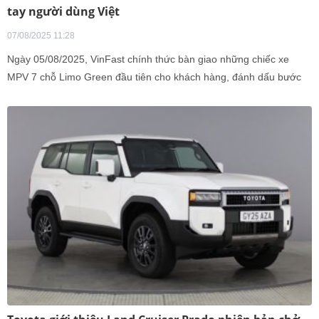
tay người dùng Việt
07/08/2025 11:28
Ngày 05/08/2025, VinFast chính thức bàn giao những chiếc xe
MPV 7 chỗ Limo Green đầu tiên cho khách hàng, đánh dấu bước
ngoặt quan trọng trong hành trình chuyển đổi xanh của ngành vận
tải. Mẫu xe đa dụng thuần điện 7 chỗ được xem là tiền đề quan
trọng để các doanh nghiệp, cá nhân kinh doanh dịch vụ chuyển đổi
sang xe điện, đồng thời cũng là lựa chọn phương tiện xanh lý
tưởng cho các gia đình Việt.