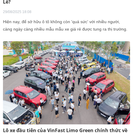
Lễ?
29/08/2025 18:08
Hiện nay, để sở hữu ô tô không còn 'quá sức' với nhiều người,
càng ngày càng nhiều mẫu mẫu xe giá rẻ được tung ra thị trường.
Với ngân sách 500 triệu đồng sẽ lựa chọn nhiều mẫu xe ở các
phân khúc khác nhau, từ xe xăng đến ôtô điện.
Lô xe đầu tiên của VinFast Limo Green chính thức về