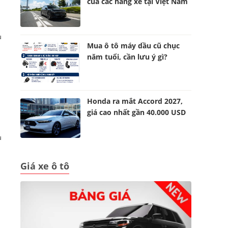
của các hãng xe tại Việt Nam
u
Mua ô tô máy dầu cũ chục
năm tuổi, cần lưu ý gì?
Honda ra mắt Accord 2027,
giá cao nhất gần 40.000 USD
u
Giá xe ô tô