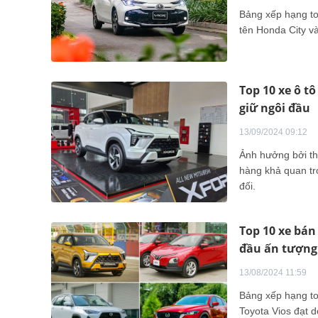
Bảng xếp hạng top
tên Honda City và
Top 10 xe ô t
giữ ngôi đầu
13/09/2024 09:12
Ảnh hưởng bởi th
hàng khả quan tro
đối.
Top 10 xe bán
đầu ấn tượng
13/08/2024 11:59
Bảng xếp hạng top
Toyota Vios đạt d