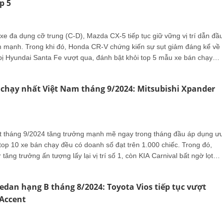
p 5
xe đa dụng cỡ trung (C-D), Mazda CX-5 tiếp tục giữ vững vị trí dẫn đầ
 mạnh. Trong khi đó, Honda CR-V chứng kiến sự sụt giảm đáng kể về
 bị Hyundai Santa Fe vượt qua, đánh bật khỏi top 5 mẫu xe bán chạy
 chạy nhất Việt Nam tháng 9/2024: Mitsubishi Xpander
ệt tháng 9/2024 tăng trưởng mạnh mẽ ngay trong tháng đầu áp dụng ư
 top 10 xe bán chạy đều có doanh số đạt trên 1.000 chiếc. Trong đó,
tăng trưởng ấn tượng lấy lại vị trí số 1, còn KIA Carnival bất ngờ lọt
edan hạng B tháng 8/2024: Toyota Vios tiếp tục vượt
Accent