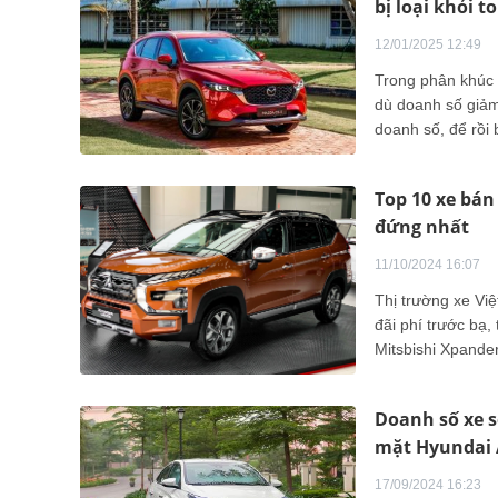
bị loại khỏi to
12/01/2025 12:49
Trong phân khúc 
dù doanh số giảm
doanh số, để rồi
nhất.
Top 10 xe bán
đứng nhất
11/10/2024 16:07
Thị trường xe Vi
đãi phí trước bạ,
Mitsbishi Xpander 
top.
Doanh số xe s
mặt Hyundai 
17/09/2024 16:23