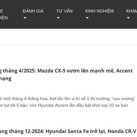
XE
ĐÁNH GIÁ
TƯ VẤN
KINH NGHIỆM
KHÁ
ĐIỆN
g tháng 4/2025: Mazda CX-5 vươn lên mạnh mẽ, Accent
 hạng
một tháng 4 thăng hoa, bứt tốc lên vị trí số 1 thị trường; 'cựu vương'
r tụt tới 5 bậc; còn Hyundai Accent lần đầu bật khỏi top 10 xe bán
ung tháng 12-2024: Hyundai Santa Fe trở lại, Honda CR-V