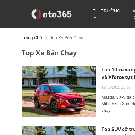
THỊ TRƯỜNG
Trang Chủ
Top Xe Bán Chạy
Top Xe Bán Chạy
Top 10 xe xăn
và Xforce tụt
19/05/2025 22:39
Mazda CX-5 đã có 
Mitsubishi Xpande
chạy.
Top SUV cỡ tr