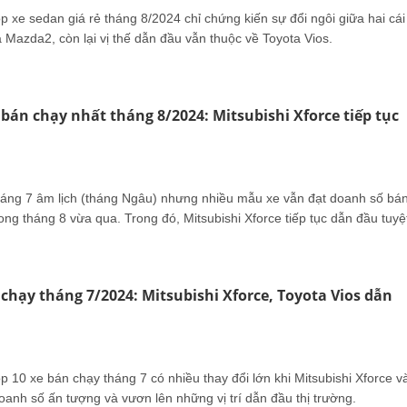
 xe sedan giá rẻ tháng 8/2024 chỉ chứng kiến sự đổi ngôi giữa hai cái
 Mazda2, còn lại vị thế dẫn đầu vẫn thuộc về Toyota Vios.
ô bán chạy nhất tháng 8/2024: Mitsubishi Xforce tiếp tục
áng 7 âm lịch (tháng Ngâu) nhưng nhiều mẫu xe vẫn đạt doanh số bá
ng tháng 8 vừa qua. Trong đó, Mitsubishi Xforce tiếp tục dẫn đầu tuyệ
 chạy tháng 7/2024: Mitsubishi Xforce, Toyota Vios dẫn
 10 xe bán chạy tháng 7 có nhiều thay đổi lớn khi Mitsubishi Xforce v
oanh số ấn tượng và vươn lên những vị trí dẫn đầu thị trường.