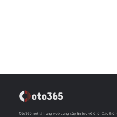
Oto365.net
là trang web cung cấp tin tức về ô tô. Các thông