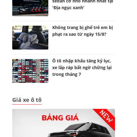
sedan cỡ nhỏ nhanh nhất tại
'Địa ngục xanh'
Không trang bị ghế trẻ em bị
phạt ra sao từ ngày 15/8?
Ô tô nhập khẩu tăng kỷ lục,
xe lắp ráp bất ngờ chững lại
trong tháng 7
Giá xe ô tô