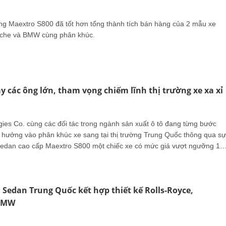
ng Maextro S800 đã tốt hơn tổng thành tích bán hàng của 2 mẫu xe
sche và BMW cùng phân khúc.
y các ông lớn, tham vọng chiếm lĩnh thị trường xe xa xỉ
ies Co. cùng các đối tác trong ngành sản xuất ô tô đang từng bước
hưởng vào phân khúc xe sang tại thị trường Trung Quốc thông qua sự
edan cao cấp Maextro S800 một chiếc xe có mức giá vượt ngưỡng 1
, đánh dấu tham vọng chinh phục thị phần vốn được thống trị bởi các
ang châu Âu.
 Sedan Trung Quốc kết hợp thiết kế Rolls-Royce,
BMW