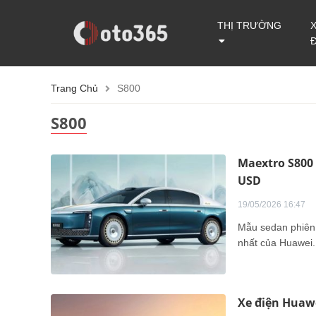
THỊ TRƯỜNG
Trang Chủ
S800
S800
Maextro S800 
USD
19/05/2026 16:47
Mẫu sedan phiên b
nhất của Huawei.
Xe điện Huaw