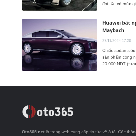
đại. Xe có mức g
Huawei bất ng
Maybach
27/11/2024 17:20
Chiếc sedan siêu
sản phẩm công ng
20.000 NDT (tươn
Oto365.net
là trang web cung cấp tin tức về ô tô. Các thông