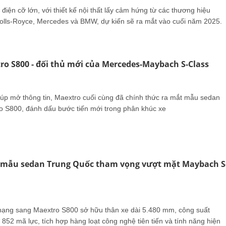
iện cỡ lớn, với thiết kế nội thất lấy cảm hứng từ các thương hiệu
lls-Royce, Mercedes và BMW, dự kiến sẽ ra mắt vào cuối năm 2025.
o S800 - đối thủ mới của Mercedes-Maybach S-Class
i úp mở thông tin, Maextro cuối cùng đã chính thức ra mắt mẫu sedan
o S800, đánh dấu bước tiến mới trong phân khúc xe
 mẫu sedan Trung Quốc tham vọng vượt mặt Maybach S
ạng sang Maextro S800 sở hữu thân xe dài 5.480 mm, công suất
52 mã lực, tích hợp hàng loạt công nghệ tiên tiến và tính năng hiện