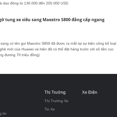
iá dao động từ 136.000 đến 205.000 USD.
ờ tung xe siêu sang Maextro S800 đẳng cấp ngang
 sang có tên gọi Maextro S800 đã được ra mắt tại sự kiện công bố loạt
hệ mới của Huawei và hiện đã có thể đặt hàng trước với số tiền cọc
g đương 70 triệu đồng).
Thị Trường
Xe Điện
Thị Trường Xe
Tin Xe
 tin