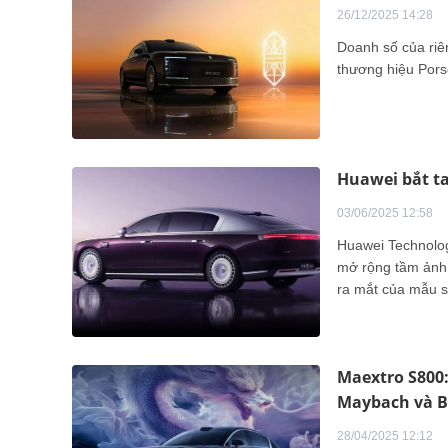
26/12/2025 14:28
Doanh số của riê
thương hiệu Por
Huawei bắt ta
03/06/2025 12:58
Huawei Technolog
mở rộng tầm ảnh 
ra mắt của mẫu s
triệu nhân dân tệ
thương hiệu xe s
Maextro S800:
Maybach và 
28/04/2025 12:12