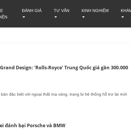
XE
ĐÁNH GIÁ
TƯ VẤN
KINH NGHIỆM
KHÁ
ĐIỆN
Grand Design: 'Rolls-Royce' Trung Quốc giá gần 300.000
ản đặc biệt với ngoại thất mạ vàng, trang bị hệ thống hỗ trợ lái mới
ei đánh bại Porsche và BMW