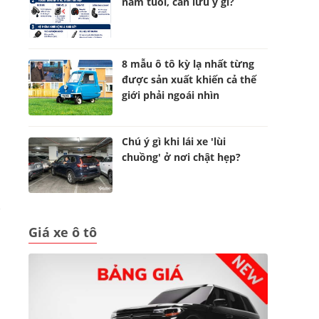
năm tuổi, cần lưu ý gì?
8 mẫu ô tô kỳ lạ nhất từng
được sản xuất khiến cả thế
giới phải ngoái nhìn
Chú ý gì khi lái xe 'lùi
chuồng' ở nơi chật hẹp?
Giá xe ô tô