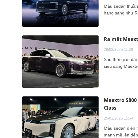
Mẫu sedan thuần đ
hạng sang như Ro
Ra mắt Maextr
26/02/2025 11:30
Sau thời gian dà
siêu sang Maextr
Maextro S800
Class
25/02/2025 11:54
Mẫu sedan điện h
mạnh mẽ lên đến 8