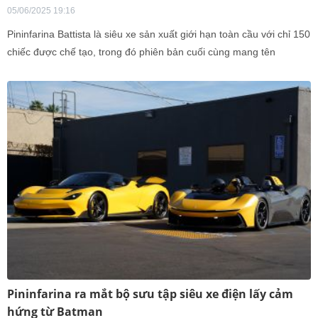
05/06/2025 19:16
Pininfarina Battista là siêu xe sản xuất giới hạn toàn cầu với chỉ 150
chiếc được chế tạo, trong đó phiên bản cuối cùng mang tên
Novantacinque đánh dấu sự kết thúc của dòng xe danh tiếng này.
Pininfarina ra mắt bộ sưu tập siêu xe điện lấy cảm
hứng từ Batman