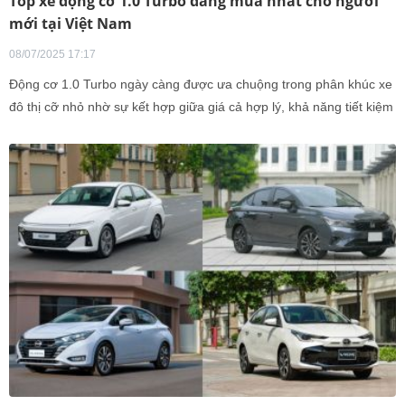
Top xe động cơ 1.0 Turbo đáng mua nhất cho người
mới tại Việt Nam
08/07/2025 17:17
Động cơ 1.0 Turbo ngày càng được ưa chuộng trong phân khúc xe
đô thị cỡ nhỏ nhờ sự kết hợp giữa giá cả hợp lý, khả năng tiết kiệm
nhiên liệu và hiệu suất vận hành đáng kể. Sau đây cùng tham khảo
những mẫu xe 'ngon, bổ, rẻ' từ phân khúc sedan đến SUV cho
người mua lần đầu.