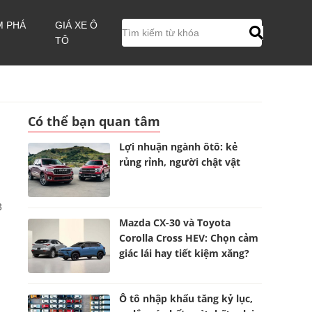
M PHÁ
GIÁ XE Ô
TÔ
Có thể bạn quan tâm
Lợi nhuận ngành ôtô: kẻ
rủng rỉnh, người chật vật
3
Mazda CX-30 và Toyota
Corolla Cross HEV: Chọn cảm
giác lái hay tiết kiệm xăng?
Ô tô nhập khẩu tăng kỷ lục,