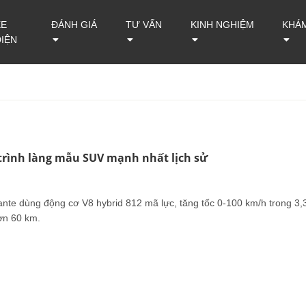
XE
ĐÁNH GIÁ
TƯ VẤN
KINH NGHIỆM
KHÁ
ĐIỆN
trình làng mẫu SUV mạnh nhất lịch sử
nte dùng động cơ V8 hybrid 812 mã lực, tăng tốc 0-100 km/h trong 3,
hơn 60 km.