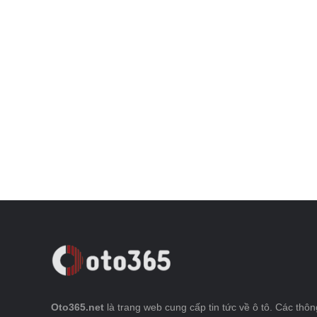
Oto365.net
là trang web cung cấp tin tức về ô tô. Các thông