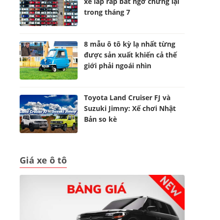
xe lắp ráp bất ngờ chững lại
trong tháng 7
8 mẫu ô tô kỳ lạ nhất từng
được sản xuất khiến cả thế
giới phải ngoái nhìn
Toyota Land Cruiser FJ và
Suzuki Jimny: Xế chơi Nhật
Bản so kè
Giá xe ô tô