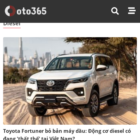
Trang Chủ
Diesel
Diesel
Toyota Fortuner bỏ bản máy dầu: Động cơ diesel có
đang 'thất thế' tại Việt Nam?