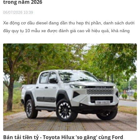
trong năm 2026
06/07/2026 10:39
Xe động cơ dầu diesel đang dần thu hẹp thị phần, danh sách dưới
đây quy tụ 10 mẫu xe được đánh giá cao về hiệu quả, khả năng
vận hành và tính thực dụng.
Bán tải tiền tỷ - Toyota Hilux 'so găng' cùng Ford