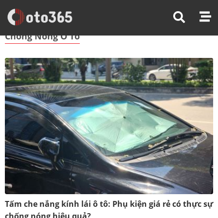
Trang Chủ
Chống Nóng Ô Tô
Chống Nóng Ô Tô
Tấm che nắng kính lái ô tô: Phụ kiện giá rẻ có thực sự
chống nóng hiệu quả?