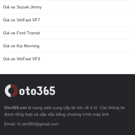
Giá xe Suzuki Jimny
Giá xe VinFast VF7
Giá xe Ford Transit
Giá xe Kia Morning
Giá xe VinFast VF3
Oto365.net
là trang web cung cấp tin tức về ô tô. Các thông tin
được tổng hợp và sắp xếp bằng chương trình máy tính
Email: hi.oto365@gmail.com