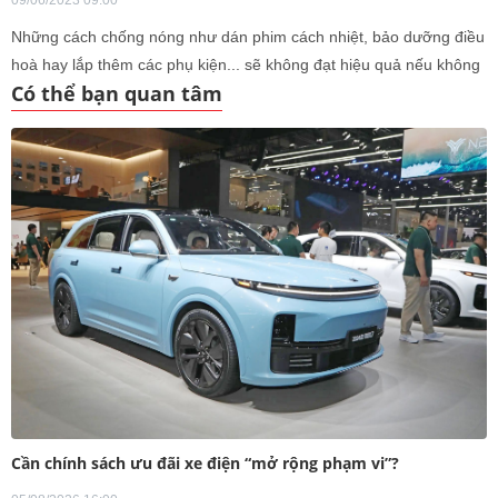
09/06/2023 09:00
Những cách chống nóng như dán phim cách nhiệt, bảo dưỡng điều
hoà hay lắp thêm các phụ kiện... sẽ không đạt hiệu quả nếu không
Có thể bạn quan tâm
làm đúng cách.
Cần chính sách ưu đãi xe điện “mở rộng phạm vi”?