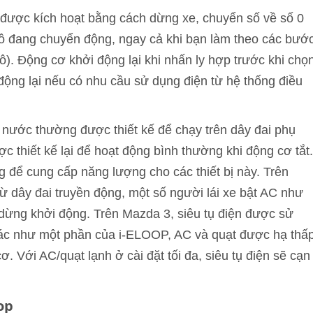
 được kích hoạt bằng cách dừng xe, chuyển số về số 0
ô đang chuyển động, ngay cả khi bạn làm theo các bướ
tô). Động cơ khởi động lại khi nhấn ly hợp trước khi chọ
động lại nếu có nhu cầu sử dụng điện từ hệ thống điều
nước thường được thiết kế để chạy trên dây đai phụ
c thiết kế lại để hoạt động bình thường khi động cơ tắt.
để cung cấp năng lượng cho các thiết bị này. Trên
dây đai truyền động, một số người lái xe bật AC như
dừng khởi động. Trên Mazda 3, siêu tụ điện được sử
ác như một phần của i-ELOOP, AC và quạt được hạ thấ
ơ. Với AC/quạt lạnh ở cài đặt tối đa, siêu tụ điện sẽ cạn
op