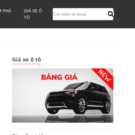
M PHÁ
GIÁ XE Ô
TÔ
Giá xe ô tô