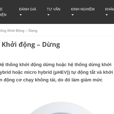
XE
ĐÁNH GIÁ
TƯ VẤN
KINH NGHIỆM
KHÁ
ĐIỆN
hống Khởi Động – Dừng
g Khởi động – Dừng
 Hệ thống khởi động dừng hoặc hệ thống dừng khởi
ybrid hoặc micro hybrid (μHEV)) tự động tắt và khởi
ian động cơ chạy không tải, do đó làm giảm mức