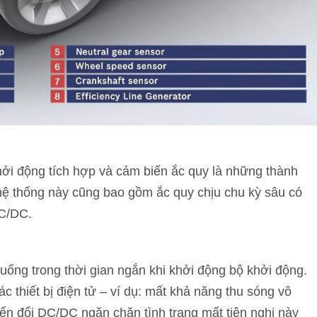
hởi động tích hợp và cảm biến ắc quy là những thành
hệ thống này cũng bao gồm ắc quy chịu chu kỳ sâu có
C/DC.
uống trong thời gian ngắn khi khởi động bộ khởi động.
 thiết bị điện tử – ví dụ: mất khả năng thu sóng vô
n đổi DC/DC ngăn chặn tình trạng mất tiện nghi này