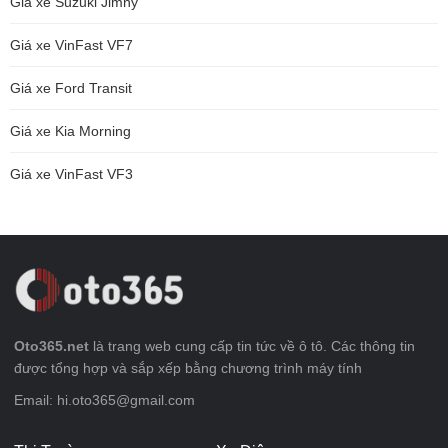
Giá xe Suzuki Jimny
Giá xe VinFast VF7
Giá xe Ford Transit
Giá xe Kia Morning
Giá xe VinFast VF3
Oto365.net
là trang web cung cấp tin tức về ô tô. Các thông tin
được tổng hợp và sắp xếp bằng chương trình máy tính
Email: hi.oto365@gmail.com