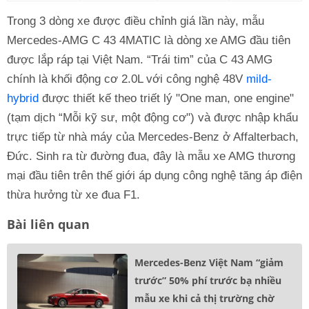
Trong 3 dòng xe được điều chỉnh giá lần này, mẫu
Mercedes-AMG C 43 4MATIC là dòng xe AMG đầu tiên
được lắp ráp tại Việt Nam. “Trái tim” của C 43 AMG
chính là khối động cơ 2.0L với công nghệ 48V
mild-
hybrid
được thiết kế theo triết lý "One man, one engine"
(tạm dịch “Mỗi kỹ sư, một động cơ") và được nhập khẩu
trực tiếp từ nhà máy của Mercedes-Benz ở Affalterbach,
Đức. Sinh ra từ đường đua, đây là mẫu xe AMG thương
mại đầu tiên trên thế giới áp dụng công nghệ tăng áp điện
thừa hưởng từ xe đua F1.
Bài liên quan
Mercedes-Benz Việt Nam “giảm
trước” 50% phí trước bạ nhiều
mẫu xe khi cả thị trường chờ