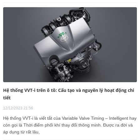
Hệ thống VVT-i trên ô tô: Cấu tạo và nguyên lý hoạt động chi
tiết
12/12/2023 21:56
Hệ thống VVT-i là viết tắt của Variable Valve Timing – Intelligent hay
còn gọi là Thời điểm phối khí thay đổi thông minh. Được ra đời và
áp dụng từ rất lâu,