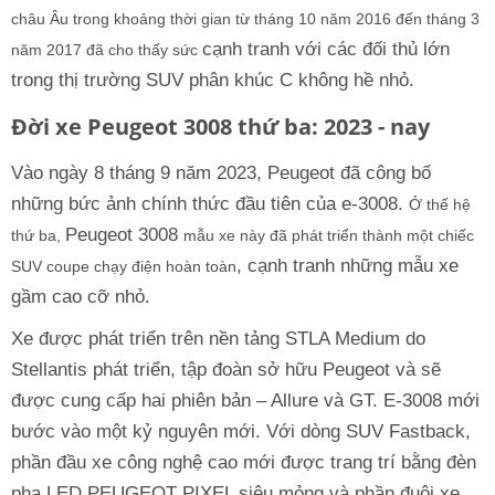
châu Âu trong khoảng thời gian từ tháng 10 năm 2016 đến tháng 3
cạnh tranh với các đối thủ lớn
năm 2017 đã cho thấy sức
trong thị trường SUV phân khúc C không hề nhỏ.
Đời xe Peugeot 3008 thứ ba: 2023 - nay
Vào ngày 8 tháng 9 năm 2023, Peugeot đã công bố
những bức ảnh chính thức đầu tiên của e-3008.
Ở thế hệ
Peugeot 3008
thứ ba,
mẫu xe này đã phát triển thành một chiếc
, cạnh tranh những mẫu xe
SUV coupe chạy điện hoàn toàn
gầm cao cỡ nhỏ.
Xe được phát triển trên nền tảng STLA Medium do
Stellantis phát triển, tập đoàn sở hữu Peugeot và sẽ
được cung cấp hai phiên bản – Allure và GT. E-3008 mới
bước vào một kỷ nguyên mới. Với dòng SUV Fastback,
phần đầu xe công nghệ cao mới được trang trí bằng đèn
pha LED PEUGEOT PIXEL siêu mỏng và phần đuôi xe