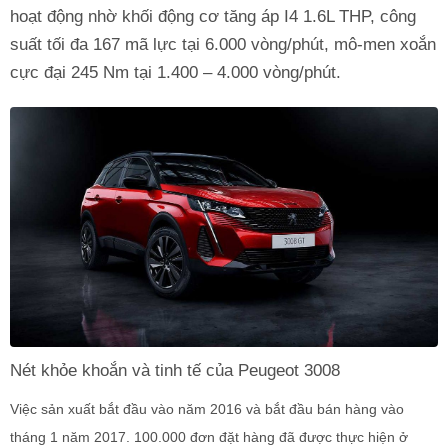
hoạt động nhờ khối động cơ tăng áp I4 1.6L THP, công
suất tối đa 167 mã lực tại 6.000 vòng/phút, mô-men xoắn
cực đại 245 Nm tại 1.400 – 4.000 vòng/phút.
Nét khỏe khoắn và tinh tế của Peugeot 3008
Việc sản xuất bắt đầu vào năm 2016 và bắt đầu bán hàng vào
tháng 1 năm 2017. 100.000 đơn đặt hàng đã được thực hiện ở