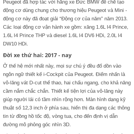
Peugeot đã hợp tác với hãng xe Đức BMW để chế tạo
động cơ dùng chung cho thương hiệu Peugeot và Mini -
động cơ này đã đoạt giải “Động cơ của năm” năm 2013.
Các loại động cơ vận hành xe gồm: xăng 1.6L I4 Prince,
1.6L I4 Prince THP và diesel 1.6L I4 DV6 HDi, 2.0L I4
DW10 HDi.
Đời xe thứ hai: 2017 - nay
Ở thế hệ mới nhất này, mọi sự chú ý đều đổ dồn vào
ngôn ngữ thiết kế i-Cockpit của Peugeot. Điểm nhấn là
vô-lăng vát D-cut thể thao, hai chấu ngang, cho khả năng
cầm nắm chắc chắn. Thiết kế tiện lợi của vô-lăng này
giúp người lái có tầm nhìn rộng hơn. Màn hình dạng kỹ
thuật số 12,3 inch ở phía sau, hiển thị đa dạng các thông
tin từ đồng hồ tốc độ, vòng tua, cho đến định vị dẫn
đường mô phỏng góc nhìn 3D.