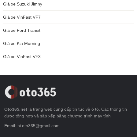
Giá xe Suzuki Jimny
Giá xe VinFast VF7
Giá xe Ford Transit
Giá xe Kia Morning
Giá xe VinFast VF3
Oto365.net
là trang web cung cấp tin tức về ô tô. Các thông tin
được tổng hợp và sắp xếp bằng chương trình máy tính
Email: hi.oto365@gmail.com