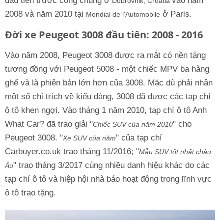
đầu tiên trước công chúng ở
vào năm
Dubrovnik, Croatia
2008 và năm 2010 tại
ở Paris.
Mondial de l'Automobile
Đời xe Peugeot 3008 đầu tiên: 2008 - 2016
Vào năm 2008, Peugeot 3008 được ra mắt có nền tảng
tương đồng với Peugeot 5008 - một chiếc MPV ba hàng
ghế và là phiên bản lớn hơn của 3008. Mặc dù phải nhận
một số chỉ trích về kiểu dáng, 3008 đã được các tạp chí
ô tô khen ngợi. Vào tháng 1 năm 2010, tạp chí ô tô Anh
What Car? đã trao giải "
" cho
Chiếc SUV của năm 2010
Peugeot 3008. "
" của tạp chí
Xe SUV của năm
Carbuyer.co.uk trao tháng 11/2016; "
Mẫu SUV tốt nhất châu
" trao tháng 3/2017 cùng nhiều danh hiệu khác do các
Âu
tạp chí ô tô và hiệp hội nhà báo hoạt động trong lĩnh vực
ô tô trao tặng.