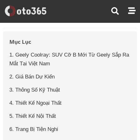
Trang Chủ
Giá Xe Ô Tô
Giá Xe Ô Tô Geely
Giá Xe Ô Tô Geely Coolray
Mục Lục
1. Geely Coolray: SUV Cỡ B Mới Từ Geely Sắp Ra
Mắt Tại Việt Nam
2. Giá Bán Dự Kiến
3. Thông Số Kỹ Thuật
4. Thiết Kế Ngoại Thất
5. Thiết Kế Nội Thất
6. Trang Bị Tiện Nghi