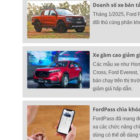
Doanh số xe bán tả
Tháng 1/2025, Ford R
đối thủ cùng phân khú
Xe gầm cao giảm gi
Các mẫu xe như Hond
Cross, Ford Everest, 
bán chạy trên thị tr
giảm giá hấp dẫn.
FordPass chìa khó
FordPass đã mang đến
xa các chức năng ch
dùng có thể dễ dàng v