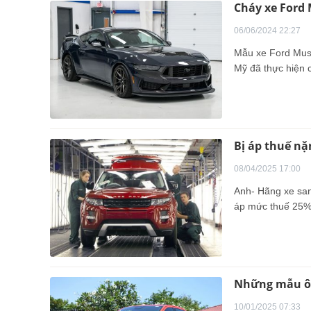
Cháy xe Ford 
06/06/2024 22:27
Mẫu xe Ford Must
Mỹ đã thực hiện 
Bị áp thuế nặ
08/04/2025 17:00
Anh- Hãng xe san
áp mức thuế 25%
Những mẫu ôt
10/01/2025 07:33