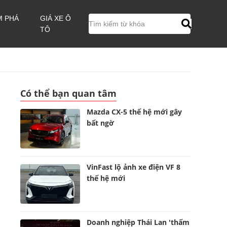
M PHÁ
GIÁ XE Ô
TÔ
Có thể bạn quan tâm
Mazda CX-5 thế hệ mới gây
bất ngờ
VinFast lộ ảnh xe điện VF 8
thế hệ mới
Doanh nghiệp Thái Lan 'thấm