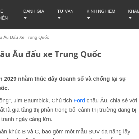
XE
ĐÁNH GIÁ
TƯ VẤN
KINH NGHIỆM
KHÁ
ĐIỆN
âu Âu Đấu Xe Trung Quốc
châu Âu đấu xe Trung Quốc
ến 2029 nhằm thúc đẩy doanh số và chống lại sự
uốc.
đông", Jim Baumbick, Chủ tịch
Ford
châu Âu, chia sẻ với
 là gia tăng thị phần trong bối cảnh thị trường đang bị
tranh ngày càng lớn.
phân khúc B và C, bao gồm một mẫu SUV đa năng lấy