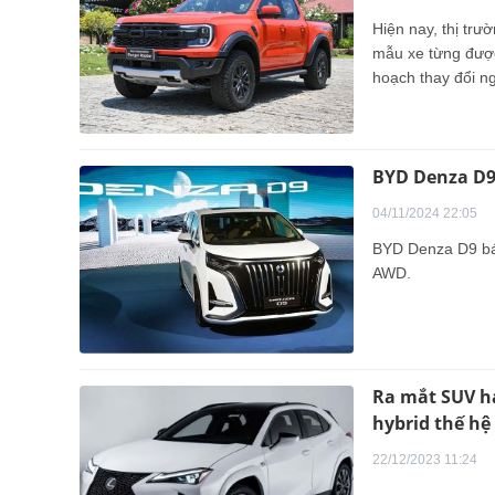
Hiện nay, thị trư
mẫu xe từng được
hoạch thay đổi n
BYD Denza D9
04/11/2024 22:05
BYD Denza D9 bán
AWD.
Ra mắt SUV h
hybrid thế hệ
22/12/2023 11:24