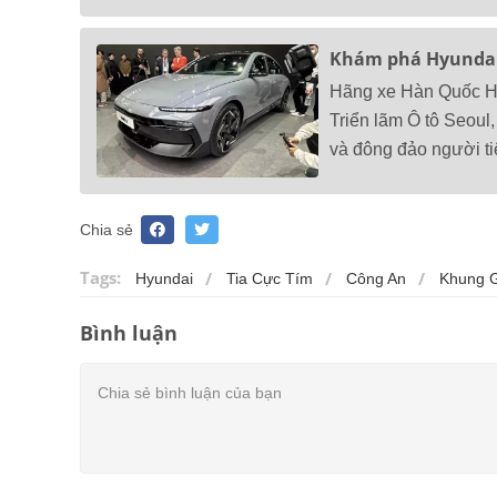
Khám phá Hyundai I
Hãng xe Hàn Quốc Hyu
Triển lãm Ô tô Seoul
và đông đảo người tiê
Chia sẻ
Tags:
Hyundai
Tia Cực Tím
Công An
Khung 
Bình luận