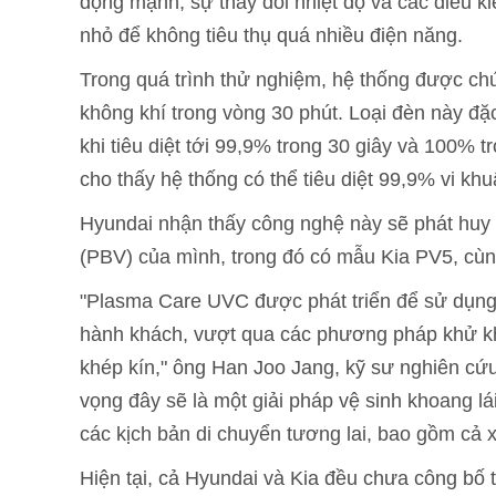
động mạnh, sự thay đổi nhiệt độ và các điều kiệ
nhỏ để không tiêu thụ quá nhiều điện năng.
Trong quá trình thử nghiệm, hệ thống được chứn
không khí trong vòng 30 phút. Loại đèn này đặc 
khi tiêu diệt tới 99,9% trong 30 giây và 100% 
cho thấy hệ thống có thể tiêu diệt 99,9% vi khuẩ
Hyundai nhận thấy công nghệ này sẽ phát huy 
(PBV) của mình, trong đó có mẫu Kia PV5, cùn
"Plasma Care UVC được phát triển để sử dụng 
hành khách, vượt qua các phương pháp khử khu
khép kín," ông Han Joo Jang, kỹ sư nghiên cứu 
vọng đây sẽ là một giải pháp vệ sinh khoang lái
các kịch bản di chuyển tương lai, bao gồm cả x
Hiện tại, cả Hyundai và Kia đều chưa công bố 