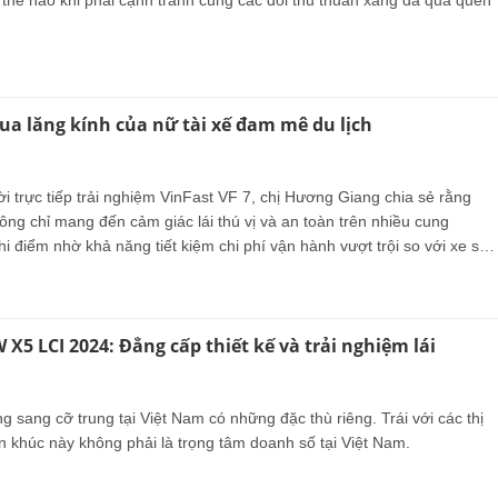
 thế nào khi phải cạnh tranh cùng các đối thủ thuần xăng đã quá quen
qua lăng kính của nữ tài xế đam mê du lịch
ười trực tiếp trải nghiệm VinFast VF 7, chị Hương Giang chia sẻ rằng
ng chỉ mang đến cảm giác lái thú vị và an toàn trên nhiều cung
 điểm nhờ khả năng tiết kiệm chi phí vận hành vượt trội so với xe sử
g truyền thống.
X5 LCI 2024: Đẳng cấp thiết kế và trải nghiệm lái
 sang cỡ trung tại Việt Nam có những đặc thù riêng. Trái với các thị
n khúc này không phải là trọng tâm doanh số tại Việt Nam.