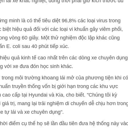
n lái xe khắc nghiệt, đồng thời phải giữ kích thước đủ
g minh là có thể tiêu diệt 96,8% các loại virus trong
biệt hiệu quả đối với các loại vi khuẩn gây viêm phổi,
trong vòng 60 giây. Một thử nghiệm độc lập khác cũng
n E. coli sau 40 phút tiếp xúc.
hiệu quả kinh tế cao nhất trên các dòng xe chuyên dụng
g với xe đưa đón học sinh khác.
trong môi trường khoang lái mở của phương tiện khi c
ẩn truyền thống vốn bị giới hạn trong các khu vực
cao cấp tại Hyundai và Kia, cho biết. "Chúng tôi kỳ
 giá trị, mang lại trải nghiệm di chuyển dễ chịu hơn tron
e tự lái và xe chuyên dụng".
thời điểm cụ thể họ sẽ lần đầu tiên đưa hệ thống này và