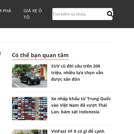
M PHÁ
GIÁ XE Ô
TÔ
a
Có thể bạn quan tâm
SUV cũ đời sâu trên 200
triệu, nhiều lựa chọn vẫn
được săn đón
Xe nhập khẩu từ Trung Quốc
vào Việt Nam đã vượt Thái
Lan, bám sát Indonesia
VinFast VF 8 có gì để cạnh