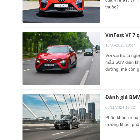
của VinFast VF 7
thuộc?
VinFast VF 7 
16/05/2025 10:47
Với vai trò là ng
mẫu SUV điện khô
đường, mà còn ghi
dụng động cơ xăn
Đánh giá BMW 
06/11/2024 19:22
Phân khúc xe hạng
trường khác, phâ