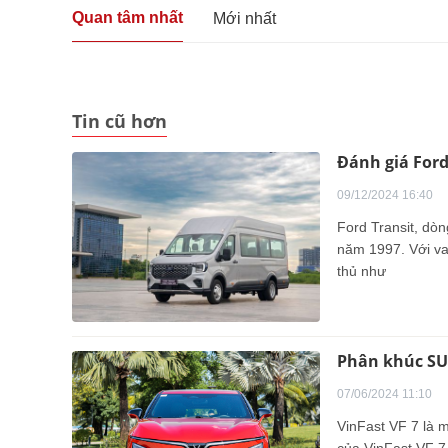
Quan tâm nhất
Mới nhất
Tin cũ hơn
Đánh giá Ford
09/12/2024 16:40
Ford Transit, dò
năm 1997. Với va
thủ như
Phân khúc SUV
07/06/2024 11:10
VinFast VF 7 là m