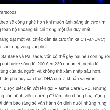
 Carscoos
 theo sẽ công nghệ hơn khi muốn ánh sáng tia cực tím
 toàn bộ khoang lái chỉ trong một lần duy nhất.
ãng đặt một vài chiếc đèn tia cực tím xa C (Far-UVC)
ẩn chỉ trong vòng vài phút.
SantaFe và Palisade, vốn có thể gây hại nếu con ngườ
ng dải bước sóng từ 200 đến 230 nanomet, nghĩa là
i cùng của da người và không thể xâm nhập sâu hơn.
h để phá hủy cấu trúc DNA của vi khuẩn và virus.
ển, được biết đến với tên gọi Plasma Care UVC. Những
ng các bệnh viện, nhưng để làm cho chúng hoạt động
hải đảm bảo rằng sẽ vận hành ổn định dưới những rung