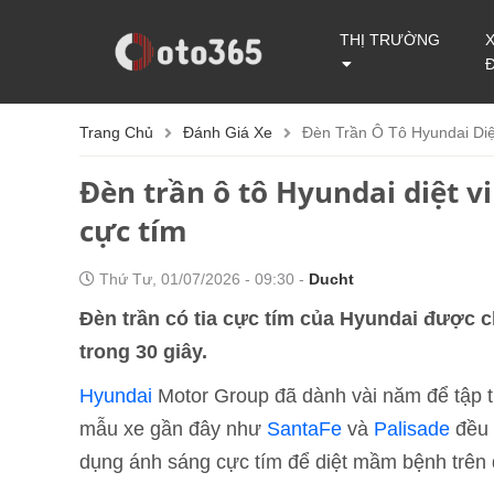
THỊ TRƯỜNG
Trang Chủ
Đánh Giá Xe
Đèn Trần Ô Tô Hyundai Diệ
Đèn trần ô tô Hyundai diệt v
cực tím
Thứ Tư, 01/07/2026 - 09:30 -
Ducht
Đèn trần có tia cực tím của Hyundai được c
trong 30 giây.
Hyundai
Motor Group đã dành vài năm để tập t
mẫu xe gần đây như
SantaFe
và
Palisade
đều 
dụng ánh sáng cực tím để diệt mầm bệnh trên đi