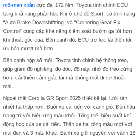
mô-men xoắn
cực đại 172 Nm. Toyota tinh chỉnh ECU
tăng khả năng phản hồi. Khi ở chế độ Sport, có tính năng
"Auto Brake Downshiftting" và "Cornering Gear Fix
Control" cung cấp khả năng kiểm soát bướm ga tốt hơn
khi thoát góc cua. Bên cạnh đó, ECU trợ lực lái điện tối
ưu hóa mượt mà hơn.
Bên cạnh hộp số mới, Toyota tinh chỉnh hệ thống treo,
giúp giảm độ nghiêng, độ dốc, độ nảy, nhờ đó treo cứng
hơn, cải thiện cảm giác lái mà không mất đi sự thoải
mái.
Ngoại thất Corolla GR Sport 2025 thiết kế lại, lưới tản
nhiệt hạ thấp hơn. Đuôi xe cải tiến với cánh gió. Đèn hậu
trang trí với hiệu ứng màu khói. Tổng thể, hiệu suất khí
động học của xe cải tiến. Thân xe hai tông màu mới với
mui đen và 3 màu khác. Bánh xe giữ nguyên với vành 18