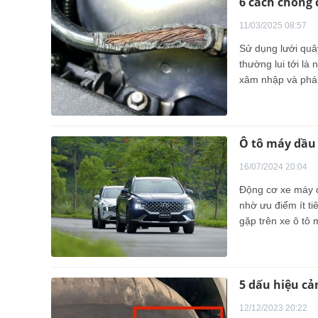
6 cách chống 
11/03/2025 08:57
Sử dụng lưới quây
thường lui tới là
xâm nhập và phá 
Ô tô máy dầu 
16/07/2024 20:04
Động cơ xe máy d
nhờ ưu điểm ít t
gặp trên xe ô tô
5 dấu hiệu cả
12/12/2023 20:22