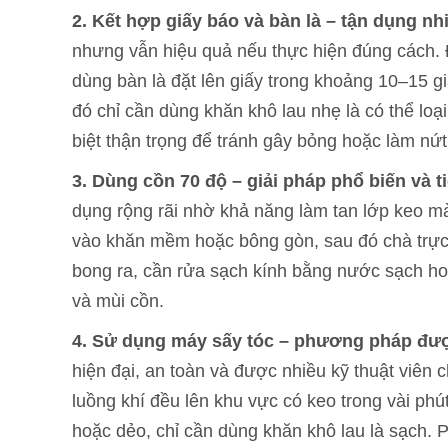
2. Kết hợp giấy báo và bàn là – tận dụng nh
nhưng vẫn hiệu quả nếu thực hiện đúng cách. Đ
dùng bàn là đặt lên giấy trong khoảng 10–15 gi
đó chỉ cần dùng khăn khô lau nhẹ là có thể lo
biệt thận trọng để tránh gây bỏng hoặc làm nứ
3. Dùng cồn 70 độ – giải pháp phổ biến và ti
dụng rộng rãi nhờ khả năng làm tan lớp keo m
vào khăn mềm hoặc bông gòn, sau đó chà trực 
bong ra, cần rửa sạch kính bằng nước sạch hoặ
và mùi cồn.
4. Sử dụng máy sấy tóc – phương pháp đư
hiện đại, an toàn và được nhiều kỹ thuật viên
luồng khí đều lên khu vực có keo trong vài ph
hoặc dẻo, chỉ cần dùng khăn khô lau là sạch.