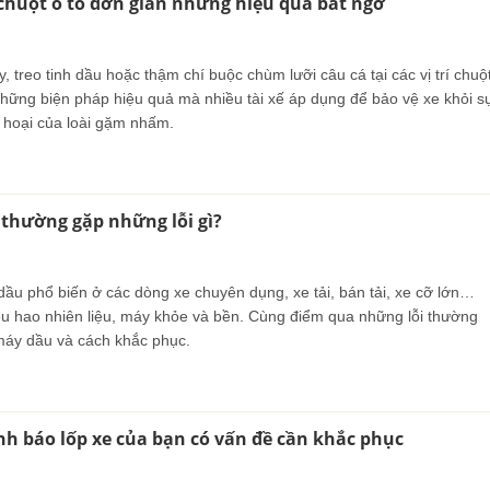
chuột ô tô đơn giản nhưng hiệu quả bất ngờ
, treo tinh dầu hoặc thậm chí buộc chùm lưỡi câu cá tại các vị trí chuộ
 những biện pháp hiệu quả mà nhiều tài xế áp dụng để bảo vệ xe khỏi s
hoại của loài gặm nhấm.
thường gặp những lỗi gì?
ầu phổ biến ở các dòng xe chuyên dụng, xe tải, bán tải, xe cỡ lớn…
iêu hao nhiên liệu, máy khỏe và bền. Cùng điểm qua những lỗi thường
 máy dầu và cách khắc phục.
nh báo lốp xe của bạn có vấn đề cần khắc phục