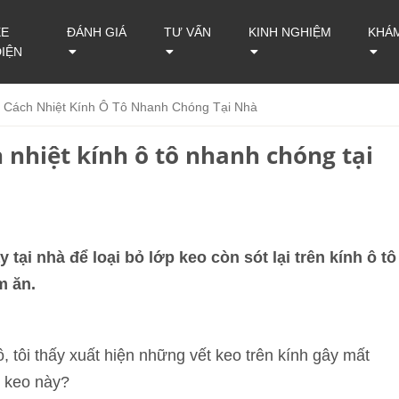
XE
ĐÁNH GIÁ
TƯ VẤN
KINH NGHIỆM
KHÁ
ĐIỆN
 Cách Nhiệt Kính Ô Tô Nhanh Chóng Tại Nhà
 nhiệt kính ô tô nhanh chóng tại
ại nhà để loại bỏ lớp keo còn sót lại trên kính ô tô
m ăn.
, tôi thấy xuất hiện những vết keo trên kính gây mất
t keo này?