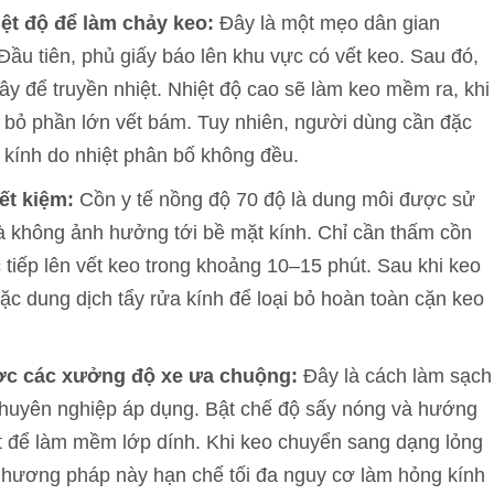
iệt độ để làm chảy keo:
Đây là một mẹo dân gian
ầu tiên, phủ giấy báo lên khu vực có vết keo. Sau đó,
ây để truyền nhiệt. Nhiệt độ cao sẽ làm keo mềm ra, khi
ại bỏ phần lớn vết bám. Tuy nhiên, người dùng cần đặc
t kính do nhiệt phân bố không đều.
ết kiệm:
Cồn y tế nồng độ 70 độ là dung môi được sử
à không ảnh hưởng tới bề mặt kính. Chỉ cần thấm cồn
tiếp lên vết keo trong khoảng 10–15 phút. Sau khi keo
c dung dịch tẩy rửa kính để loại bỏ hoàn toàn cặn keo
ợc các xưởng độ xe ưa chuộng:
Đây là cách làm sạch
 chuyên nghiệp áp dụng. Bật chế độ sấy nóng và hướng
út để làm mềm lớp dính. Khi keo chuyển sang dạng lỏng
 Phương pháp này hạn chế tối đa nguy cơ làm hỏng kính