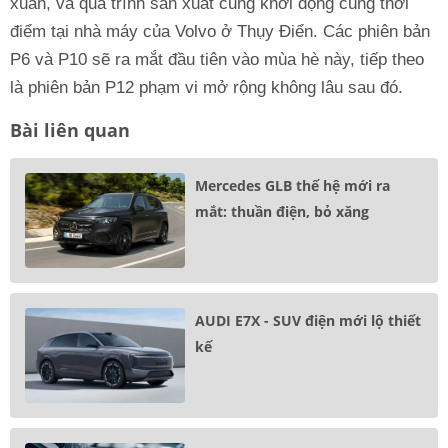
xuân, và quá trình sản xuất cũng khởi động cùng thời
điểm tại nhà máy của Volvo ở Thụy Điển. Các phiên bản
P6 và P10 sẽ ra mắt đầu tiên vào mùa hè này, tiếp theo
là phiên bản P12 phạm vi mở rộng không lâu sau đó.
Bài liên quan
Mercedes GLB thế hệ mới ra
mắt: thuần điện, bỏ xăng
AUDI E7X - SUV điện mới lộ thiết
kế