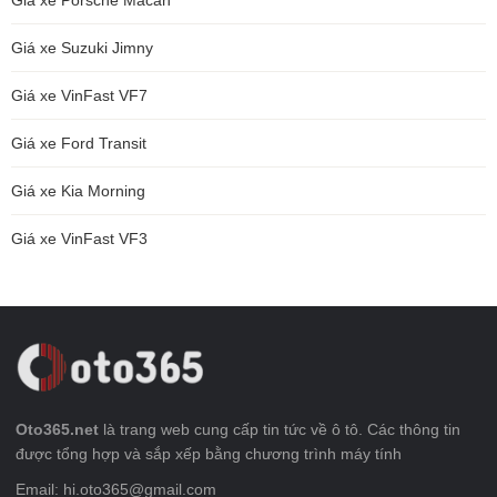
Giá xe Porsche Macan
Giá xe Suzuki Jimny
Giá xe VinFast VF7
Giá xe Ford Transit
Giá xe Kia Morning
Giá xe VinFast VF3
Oto365.net
là trang web cung cấp tin tức về ô tô. Các thông tin
được tổng hợp và sắp xếp bằng chương trình máy tính
Email: hi.oto365@gmail.com