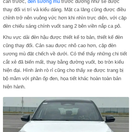
cản trước,
đèn sương mù
trước dường như sẽ được
thay đổi vị trí và kiểu dáng. Mặt ca lăng cũng được điều
chỉnh trở nên vuông vức hơn khi nhìn trực diện, với cặp
đèn chiếu sáng chính vuốt sang 2 bên viền nắp ca pô.
Khu vực dải đèn hậu được thiết kế to bản, thiết kế đèn
cũng thay đổi. Cản sau được nhô cao hơn, cặp đèn
sương mù đặt chếch về dưới. Có thể thấy những chi tiết
cắt xẻ đã biến mất, thay bằng đường vuốt, bo tròn kiểu
hiện đại. Hình ảnh rò rỉ cũng cho thấy xe được trang bị
bộ mâm với phần ốp đen, họa tiết khác hoàn toàn bản
hiện hành.