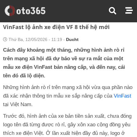
Trang Chủ
Tin Xe
VinFast Lộ Ảnh Xe Điện VF 8 Thế Hệ Mới
VinFast lộ ảnh xe điện VF 8 thế hệ mới
Thứ Ba, 12/05/2026 - 11:19 -
Ducht
Cách đây khoảng một tháng, những hình ảnh rò rỉ
trên mạng xã hội đã dự báo về sự ra mắt của một
mẫu xe điện VinFast bản nâng cấp, và đến nay, cái
tên đó đã lộ diện.
Những hình ảnh rò rỉ trên mạng xã hội vừa qua phần nào
đã xác nhận thông tin mẫu xe sắp nâng cấp của
VinFast
tại Việt Nam.
Trước đó, hình ảnh của xe bản tiền sản xuất, chưa đóng
logo tên đã từng được rò rỉ, gây xôn xao cộng đồng yêu
thích xe điện Việt. Ở lần xuất hiện đầy đủ này, logo ở