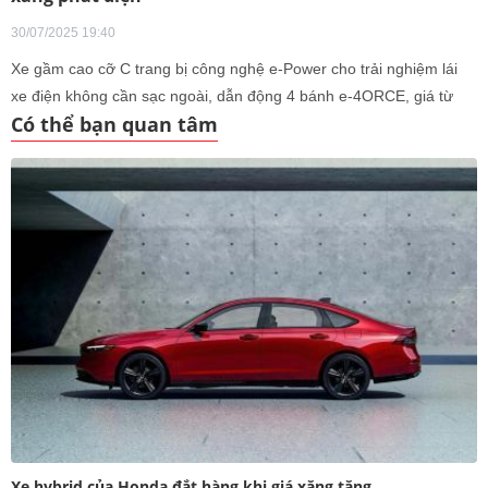
30/07/2025 19:40
Xe gầm cao cỡ C trang bị công nghệ e-Power cho trải nghiệm lái
xe điện không cần sạc ngoài, dẫn động 4 bánh e-4ORCE, giá từ
Có thể bạn quan tâm
48.600 USD.
Xe hybrid của Honda đắt hàng khi giá xăng tăng