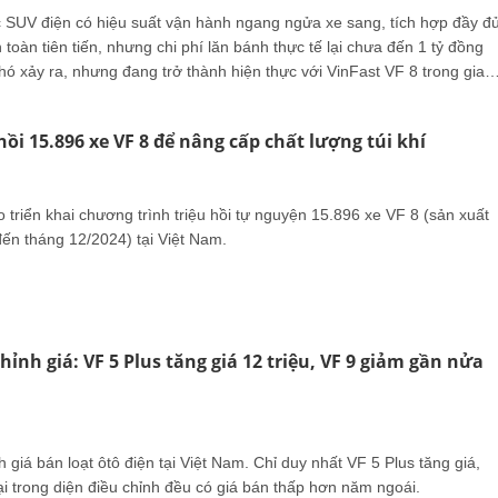
 SUV điện có hiệu suất vận hành ngang ngửa xe sang, tích hợp đầy đ
toàn tiên tiến, nhưng chi phí lăn bánh thực tế lại chưa đến 1 tỷ đồng
ó xảy ra, nhưng đang trở thành hiện thực với VinFast VF 8 trong giai
hồi 15.896 xe VF 8 để nâng cấp chất lượng túi khí
 triển khai chương trình triệu hồi tự nguyện 15.896 xe VF 8 (sản xuất
đến tháng 12/2024) tại Việt Nam.
hỉnh giá: VF 5 Plus tăng giá 12 triệu, VF 9 giảm gần nửa
h giá bán loạt ôtô điện tại Việt Nam. Chỉ duy nhất VF 5 Plus tăng giá,
i trong diện điều chỉnh đều có giá bán thấp hơn năm ngoái.