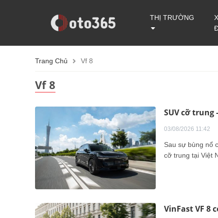
THỊ TRƯỜNG
Trang Chủ
Vf 8
Vf 8
SUV cỡ trung 
03/08/2026 11:42
Sau sự bùng nổ c
cỡ trung tại Việt
VinFast VF 8 c