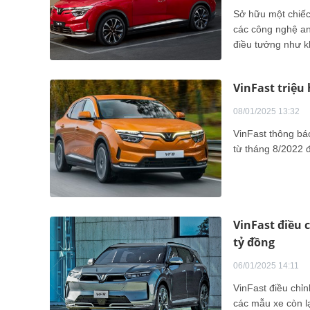
Sở hữu một chiếc
các công nghệ an 
điều tưởng như kh
đoạn hiện nay.
VinFast triệu 
08/01/2025 13:32
VinFast thông báo
từ tháng 8/2022 
VinFast điều c
tỷ đồng
06/01/2025 14:11
VinFast điều chỉn
các mẫu xe còn lạ