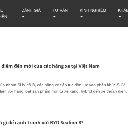
XE
ĐÁNH GIÁ
TƯ VẤN
KINH NGHIỆM
KHÁ
ĐIỆN
- điểm đến mới của các hãng xe tại Việt Nam
ủa nhóm SUV cỡ B, các hãng xe tiếp tục dồn lực vào phân khúc SUV
 Nam với hàng loạt sản phẩm mới từ xe xăng, hybrid đến xe thuần điện.
ó gì để cạnh tranh với BYD Sealion 8?