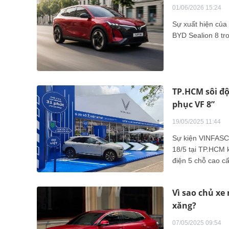
01/06/2026 15:24
Sự xuất hiện của 
BYD Sealion 8 tr
TP.HCM sôi độn
phục VF 8”
19/05/2025 11:44
Sự kiện VINFASCI
18/5 tại TP.HCM k
điện 5 chỗ cao c
Vì sao chủ xe
xăng?
07/05/2025 09:54