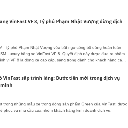
 sang VinFast VF 8, Tỷ phú Phạm Nhật Vượng dừng dịch
M - tỷ phú Phạm Nhật Vượng vừa bất ngờ công bố dừng hoàn toàn
h SM Luxury bằng xe VinFast VF 8. Quyết định này được đưa ra nhằm
nh vị VF 8 là dòng xe cao cấp, sang trọng dành cho khách hàng cá
ghiệp.
ỏ VinFast sắp trình làng: Bước tiến mới trong dịch vụ
g minh
ột trong những mẫu xe trong dòng sản phẩm Green của VinFast, được
t để phục vụ nhu cầu của nhóm khách hàng kinh doanh dịch vụ.