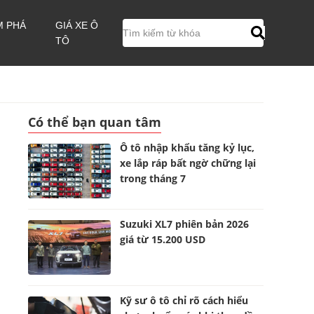
M PHÁ
GIÁ XE Ô
TÔ
Có thể bạn quan tâm
Ô tô nhập khẩu tăng kỷ lục,
xe lắp ráp bất ngờ chững lại
trong tháng 7
Suzuki XL7 phiên bản 2026
giá từ 15.200 USD
Kỹ sư ô tô chỉ rõ cách hiểu