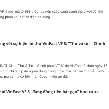
VF 8 mới giá từ 999 triệu tạo nên cuộc cạnh tranh thú vị với đối thủ
ong phân khúc SUV điện đa dụng.
g với sự kiện lái thử VinFast VF 8: “Thử và tin – Chinh
NATION - “Thử & Tin – Chinh phục VF 8” do VinFast tổ chức ngày 17-
hông chỉ là dịp để người dùng trong nước trực tiếp lái thử mẫu SUV
ấp, mà còn là cơ hội nhận được nhiều ưu đãi.
 nói VinFast VF 8 “đáng đồng tiền bát gạo” hơn cả xe