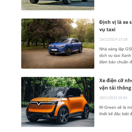
Định vị là xe
vụ taxi
19/12/2024 15:58
Nhà sáng lập GS
dịch vụ taxi Xan
đảm bảo chuẩn đị
nhân và doanh n
Xe điện cỡ nh
vận tải thôn
28/11/2024 20:04
M-Green sẽ là m
thiết kế đặc biệ