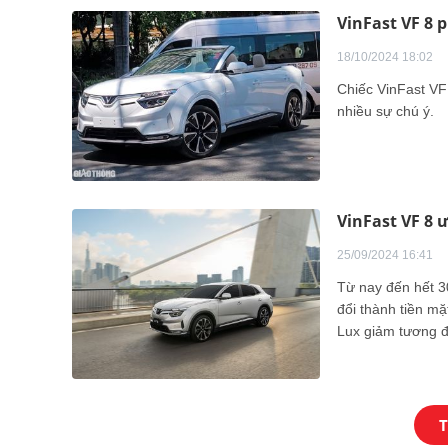
VinFast VF 8 
18/10/2024 18:02
Chiếc VinFast VF
nhiều sự chú ý.
VinFast VF 8 
25/09/2024 16:41
Từ nay đến hết 3
đổi thành tiền mặ
Lux giảm tương đ
T