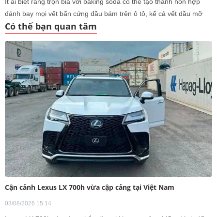
Ít ai biết rằng trộn bia với baking soda có thể tạo thành hỗn hợp
đánh bay mọi vết bẩn cứng đầu bám trên ô tô, kể cả vết dầu mỡ
Có thể bạn quan tâm
động cơ tích tụ lâu ngày.
Cận cảnh Lexus LX 700h vừa cập cảng tại Việt Nam
03/08/2026 15:14