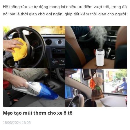
Hệ thống rửa xe tự động mang lại nhiều ưu điểm vượt trội, trong đó
nổi bật là thời gian chờ đợi ngắn, giúp tiết kiệm thời gian cho người
sử dụng. Bên cạnh đó, quy trình rửa xe tự động giảm thiểu tối đa
nguy cơ xước xe, nhờ vào cơ chế làm sạch chính xác và đồng đều.
Quan trọng hơn, quá trình vệ sinh xe hoàn toàn không phụ thuộc
vào yếu tố con người, đảm bảo tính nhất quán và hiệu quả cao
trong mọi lần sử dụng.
Mẹo tạo mùi thơm cho xe ô tô
18/03/2024 16:05