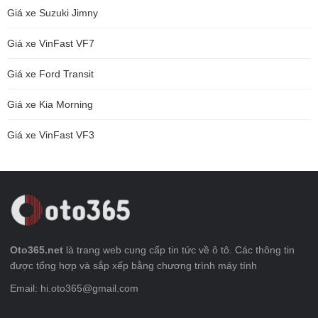
Giá xe Suzuki Jimny
Giá xe VinFast VF7
Giá xe Ford Transit
Giá xe Kia Morning
Giá xe VinFast VF3
Oto365.net
là trang web cung cấp tin tức về ô tô. Các thông tin
được tổng hợp và sắp xếp bằng chương trình máy tính
Email: hi.oto365@gmail.com