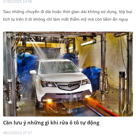
27/02/2025 14:56
Sau những chuyến đi dài hoặc thời gian dài không sử dụng, lớp bụi
tích tụ trên ô tô không chỉ làm mất thẩm mỹ mà còn tiềm ẩn nguy
cơ ảnh hưởng đến bề mặt sơn xe. Tuy nhiên, khi vệ sinh, chủ xe
cần lưu ý tránh những sai lầm dưới đây để bảo vệ xe một cách tốt
nhất.
Cần lưu ý những gì khi rửa ô tô tự động
08/12/2024 07:57