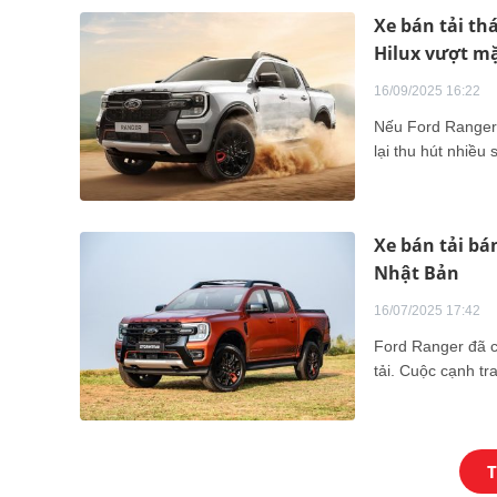
Xe bán tải th
Hilux vượt m
16/09/2025 16:22
Nếu Ford Ranger t
lại thu hút nhiều 
Xe bán tải bá
Nhật Bản
16/07/2025 17:42
Ford Ranger đã c
tải. Cuộc cạnh tra
T