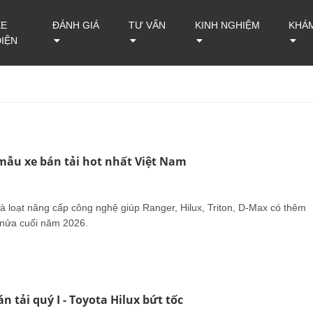
XE
ĐÁNH GIÁ
TƯ VẤN
KINH NGHIỆM
KHÁ
ĐIỆN
mẫu xe bán tải hot nhất Việt Nam
à loạt nâng cấp công nghệ giúp Ranger, Hilux, Triton, D-Max có thêm
 nửa cuối năm 2026.
n tải quý I - Toyota Hilux bứt tốc