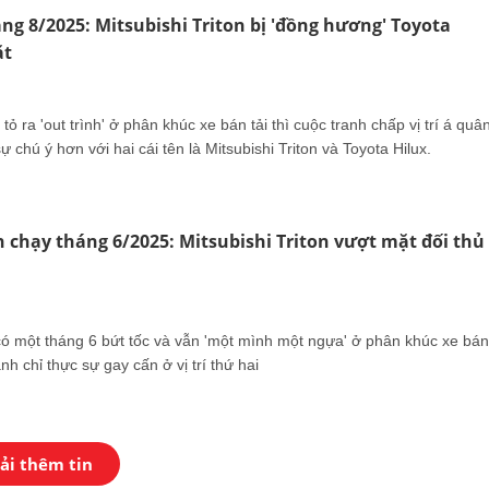
áng 8/2025: Mitsubishi Triton bị 'đồng hương' Toyota
ặt
ỏ ra 'out trình' ở phân khúc xe bán tải thì cuộc tranh chấp vị trí á quâ
sự chú ý hơn với hai cái tên là Mitsubishi Triton và Toyota Hilux.
n chạy tháng 6/2025: Mitsubishi Triton vượt mặt đối thủ
ó một tháng 6 bứt tốc và vẫn 'một mình một ngựa' ở phân khúc xe bán
nh chỉ thực sự gay cấn ở vị trí thứ hai
ải thêm tin