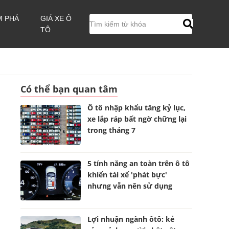
M PHÁ
GIÁ XE Ô
TÔ
Có thể bạn quan tâm
Ô tô nhập khẩu tăng kỷ lục,
xe lắp ráp bất ngờ chững lại
trong tháng 7
5 tính năng an toàn trên ô tô
khiến tài xế 'phát bực'
nhưng vẫn nên sử dụng
Lợi nhuận ngành ôtô: kẻ