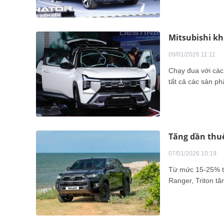
Mitsubishi kh
09/01/2026 11:11
Chạy đua với các 
tất cả các sản ph
Tăng dần thuế
07/01/2026 10:19
Từ mức 15-25% tr
Ranger, Triton t