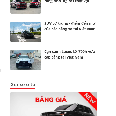
rủng rỉnh, người chật vật
SUV cỡ trung - điểm đến mới
của các hãng xe tại Việt Nam
Cận cảnh Lexus LX 700h vừa
cập cảng tại Việt Nam
ị
Giá xe ô tô