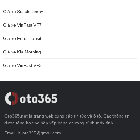
Giá xe Suzuki Jimny
Giá xe VinFast VF7
Giá xe Ford Transit
Giá xe Kia Morning
Giá xe VinFast VF3
Oto365.net
là trang web cung cấp tin tức về ô tô. Các thông tin
được tổng hợp và sắp xếp bằng chương trình máy tính
Email: hi.oto365@gmail.com