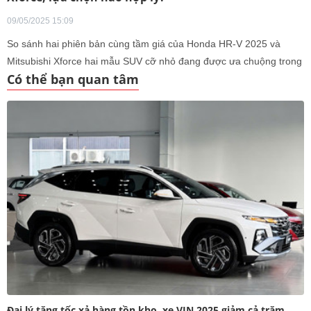
09/05/2025 15:09
So sánh hai phiên bản cùng tầm giá của Honda HR-V 2025 và
Mitsubishi Xforce hai mẫu SUV cỡ nhỏ đang được ưa chuộng trong
Có thể bạn quan tâm
phân khúc.
Đại lý tăng tốc xả hàng tồn kho, xe VIN 2025 giảm cả trăm