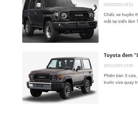
25/02/2024 19:51
Chiếc xe huyền t
mắt tại triển lãm
Toyota đem "L
29/11/2023 13:58
Phiên bản 3 cửa,
trước vừa quay tr