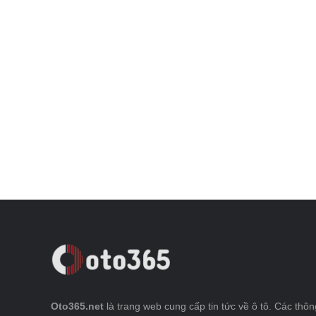
Oto365.net
là trang web cung cấp tin tức về ô tô. Các thông