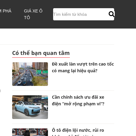
M PHÁ
GIÁ XE Ô
TÔ
Có thể bạn quan tâm
Đề xuất làn vượt trên cao tốc
có mang lại hiệu quả?
g
Cần chính sách ưu đãi xe
điện “mở rộng phạm vi”?
Ô tô điện lội nước, rủi ro