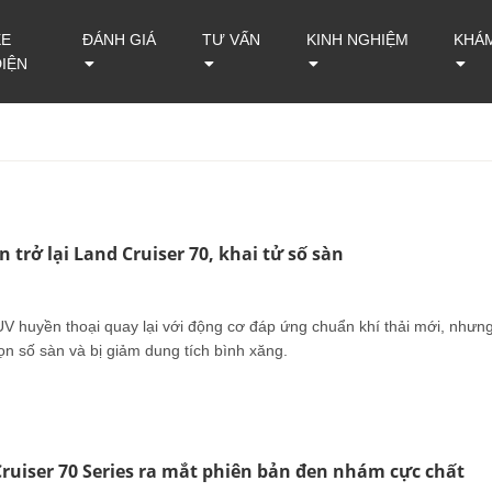
XE
ĐÁNH GIÁ
TƯ VẤN
KINH NGHIỆM
KHÁ
ĐIỆN
 trở lại Land Cruiser 70, khai tử số sàn
UV huyền thoại quay lại với động cơ đáp ứng chuẩn khí thải mới, nhưn
ọn số sàn và bị giảm dung tích bình xăng.
ruiser 70 Series ra mắt phiên bản đen nhám cực chất