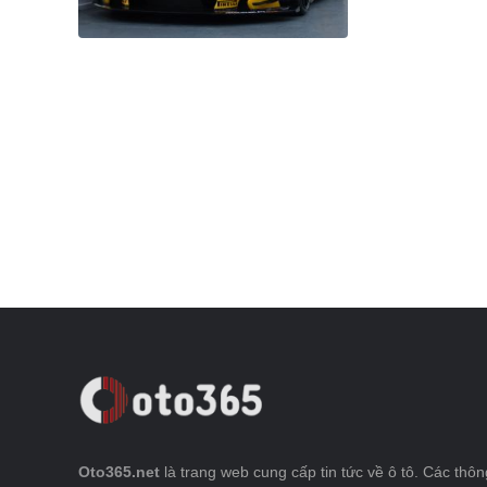
Oto365.net
là trang web cung cấp tin tức về ô tô. Các thông