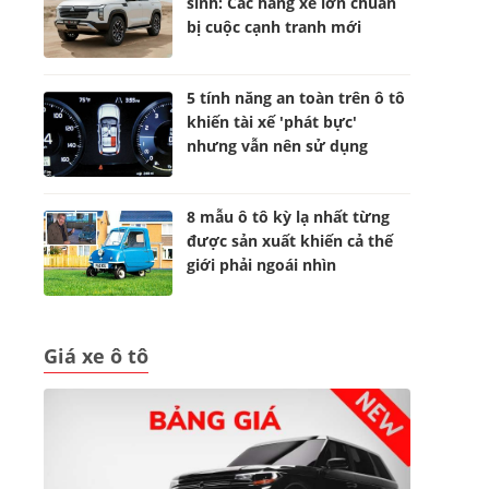
sinh: Các hãng xe lớn chuẩn
bị cuộc cạnh tranh mới
5 tính năng an toàn trên ô tô
khiến tài xế 'phát bực'
nhưng vẫn nên sử dụng
8 mẫu ô tô kỳ lạ nhất từng
được sản xuất khiến cả thế
giới phải ngoái nhìn
Giá xe ô tô