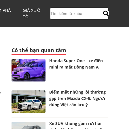
M PHÁ
GIÁ XE Ô
TÔ
Có thể bạn quan tâm
Honda Super-One - xe điện
mini ra mắt Đông Nam Á
Điểm mặt những lỗi thường
r
gặp trên Mazda CX-5: Người
dùng Việt cần lưu ý
Xe SUV khung gầm rời hồi