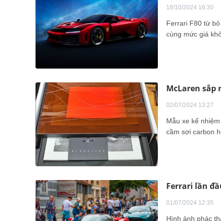
18/10/2024 16:30
Ferrari F80 từ b
cùng mức giá khở
McLaren sắp 
02/07/2024 13:27
Mẫu xe kế nhiệm
cầm sợi carbon h
Ferrari lần đầ
01/07/2024 12:35
Hình ảnh phác th