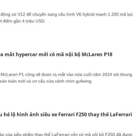
ỏ động cơ V12 để chuyển sang cấu hình V6 hybrid mạnh 1.200 mã lực
i điểm gần 4 triệu USD.
ra mắt hypercar mới có mã nội bộ McLaren P18
 McLaren P1 cũng sẽ được ra mắt vào nửa cuối năm 2024 với khung
oàn toàn mới và cơ cấu cửa cánh chim gullwing.
u hé lộ hình ảnh siêu xe Ferrari F250 thay thế LaFerrari
ảo của siêu phẩm thay thế LaFerrari vốn có mã nội bộ F250 đã được