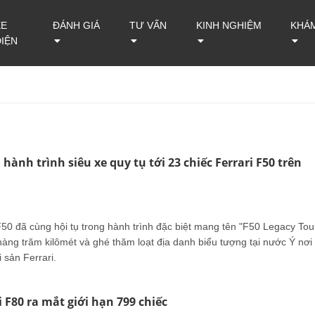
XE
ĐÁNH GIÁ
TƯ VẤN
KINH NGHIỆM
KHÁ
ĐIỆN
hành trình siêu xe quy tụ tới 23 chiếc Ferrari F50 trên
F50 đã cùng hội tụ trong hành trình đặc biệt mang tên "F50 Legacy Tou
àng trăm kilômét và ghé thăm loạt địa danh biểu tượng tại nước Ý nơi
 sản Ferrari.
i F80 ra mắt giới hạn 799 chiếc