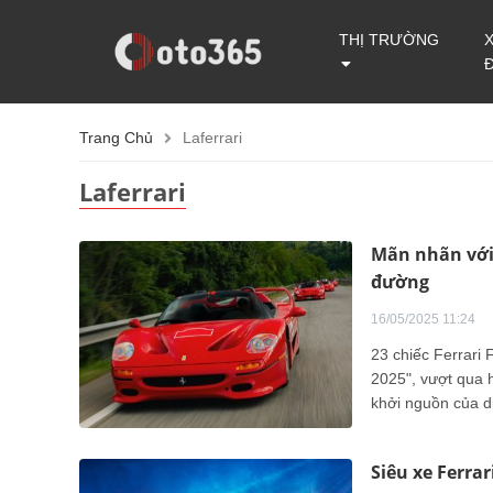
THỊ TRƯỜNG
Trang Chủ
Laferrari
Laferrari
Mãn nhãn với 
đường
16/05/2025 11:24
23 chiếc Ferrari 
2025", vượt qua h
khởi nguồn của di
Siêu xe Ferrar