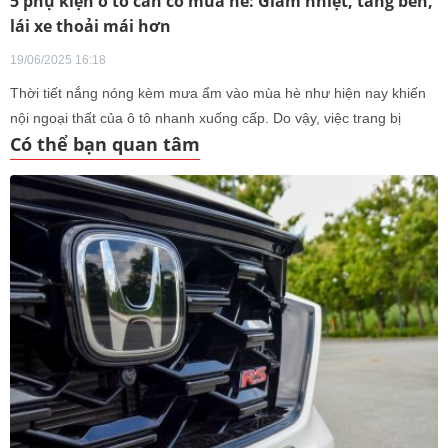
5 phụ kiện ô tô cần có mùa hè: Giảm nhiệt, tăng bền,
lái xe thoải mái hơn
19/06/2025 16:18
Thời tiết nắng nóng kèm mưa ẩm vào mùa hè như hiện nay khiến
nội ngoại thất của ô tô nhanh xuống cấp. Do vậy, việc trang bị
Có thể bạn quan tâm
những món phụ kiện giúp bảo vệ xế cưng là điều cần thiết