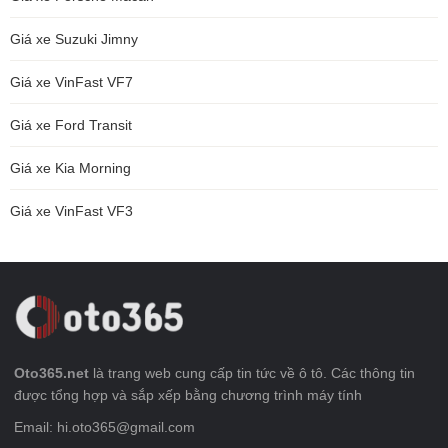
Giá xe Suzuki Jimny
Giá xe VinFast VF7
Giá xe Ford Transit
Giá xe Kia Morning
Giá xe VinFast VF3
Oto365.net
là trang web cung cấp tin tức về ô tô. Các thông tin
được tổng hợp và sắp xếp bằng chương trình máy tính
Email: hi.oto365@gmail.com