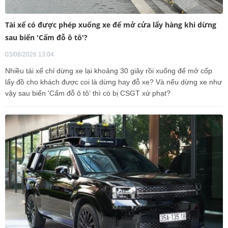
Tài xế có được phép xuống xe để mở cửa lấy hàng khi dừng
sau biển 'Cấm đỗ ô tô'?
03/08/2026 13:04
Nhiều tài xế chỉ dừng xe lại khoảng 30 giây rồi xuống để mở cốp
lấy đồ cho khách được coi là dừng hay đỗ xe? Và nếu dừng xe như
vậy sau biển 'Cấm đỗ ô tô' thì có bị CSGT xử phạt?