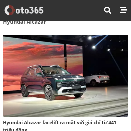
Trang Chủ
Hyundai Alcazar
Hyundai Alcazar
Hyundai Alcazar facelift ra mắt với giá chỉ từ 441
triệu đồng