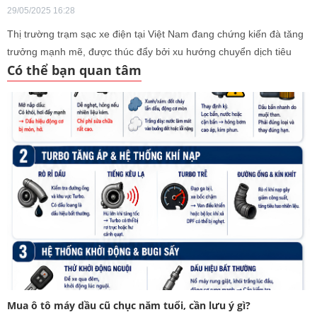
29/05/2025 16:28
Thị trường trạm sạc xe điện tại Việt Nam đang chứng kiến đà tăng
trưởng mạnh mẽ, được thúc đẩy bởi xu hướng chuyển dịch tiêu
Có thể bạn quan tâm
dùng sang các phương tiện giao thông thân thiện với môi trường,
đặc biệt là xe điện (EV). Sự bùng nổ nhu cầu này không chỉ tạo
điều kiện thuận lợi cho phát triển hạ tầng sạc mà còn mở ra cơ h
Mua ô tô máy dầu cũ chục năm tuổi, cần lưu ý gì?