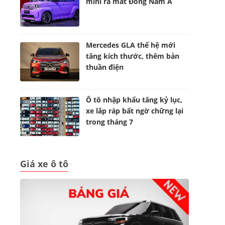
mini ra mắt Đông Nam Á
Mercedes GLA thế hệ mới
tăng kích thước, thêm bản
thuần điện
Ô tô nhập khẩu tăng kỷ lục,
xe lắp ráp bất ngờ chững lại
trong tháng 7
Giá xe ô tô