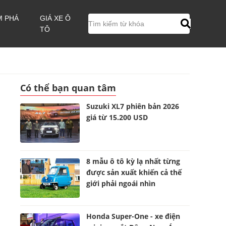
M PHÁ
GIÁ XE Ô
TÔ
Có thể bạn quan tâm
Suzuki XL7 phiên bản 2026
giá từ 15.200 USD
8 mẫu ô tô kỳ lạ nhất từng
được sản xuất khiến cả thế
giới phải ngoái nhìn
Honda Super-One - xe điện