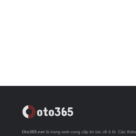
Oto365.net
là trang web cung cấp tin tức về ô tô. Các thông