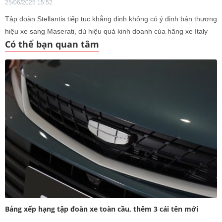
25/06/2025 15:52
Tập đoàn Stellantis tiếp tục khẳng định không có ý định bán thương
hiệu xe sang Maserati, dù hiệu quả kinh doanh của hãng xe Italy
Có thể bạn quan tâm
đang đối mặt với nhiều thách thức.
Bảng xếp hạng tập đoàn xe toàn cầu, thêm 3 cái tên mới