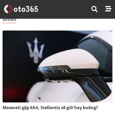
Trang Chủ
Ghibli
Ghibli
Maserati gặp khó, Stellantis sẽ giữ hay buông?