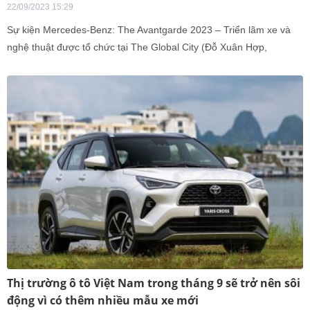
22/09/2023 15:29
Sự kiện Mercedes-Benz: The Avantgarde 2023 – Triển lãm xe và
nghệ thuật được tổ chức tại The Global City (Đỗ Xuân Hợp,
phường An Phú, Quận 2, Tp. Thủ Đức, Thành phố Hồ Chí Minh) từ
ngày 22-26/9/2023 từ 9-21 giờ mỗi ngày.
Thị trường ô tô Việt Nam trong tháng 9 sẽ trở nên sôi
động vì có thêm nhiều mẫu xe mới