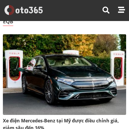
Trang Chủ
EQB
EQB
Xe điện Mercedes-Benz tại Mỹ được điều chỉnh giá,
giảm sâu đến 16%