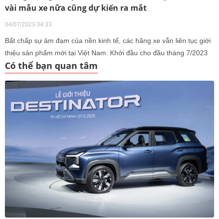
vài mẫu xe nữa cũng dự kiến ra mắt
04/07/2023 04:33
Bất chấp sự ảm đạm của nền kinh tế, các hãng xe vẫn liên tục giới
thiệu sản phẩm mới tại Việt Nam. Khởi đầu cho đầu tháng 7/2023
Có thể bạn quan tâm
là hai mẫu xe phiên bản 2023 đến từ nhà Honda là BR-V và City.