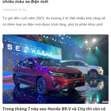
nhiều mẫu xe điện mới
23/08/2023 16:43
Từ giờ đến cuối năm 2023, thị trường ô tô Việt nhiều khả năng sẽ
có thêm loạt xe điện mới được trình làng, phủ từ phân khúc phổ
thông cho tới xe sang.
Trong tháng 7 này sau Honda BR-V và City thì còn có